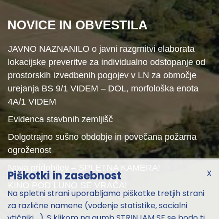
NOVICE IN OBVESTILA
JAVNO NAZNANILO o javni razgrnitvi elaborata
lokacijske preveritve za individualno odstopanje od
prostorskih izvedbenih pogojev v LN za območje
urejanja BS 9/1 VIDEM – DOL, morfološka enota
4A/1 VIDEM
Evidenca stavbnih zemljišč
Dolgotrajno sušno obdobje in povečana požarna
ogroženost
Nova pridobitev – SPLETNA KAMERA!
X
Piškotki in zasebnost
KINO POD LUNO SE VRAČA!
Na spletni strani uporabljamo piškotke tretjih strani
za različne namene (vodenje statistike, socialni
vtičniki,...). S klikom na gumb STRINJAM SE se bodo ti