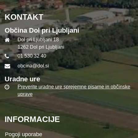
KONTAKT
Občina Dol pri Ljubljani
Dol pri Ljubljani 18
1262 Dol pri Ljubljani
01 530 32 40
obcina@dol.si
Uradne ure
Preverite uradne ure sprejemne pisarne in občinske
uprave
INFORMACIJE
Pogoji uporabe