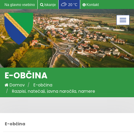
Na glavno vsebino
Iskanje
20 °C
Kontakt
Togg
navi
E-OBČINA
Domov
E-občina
Razpisi, natečaji, javna naročila, namere
E-občina