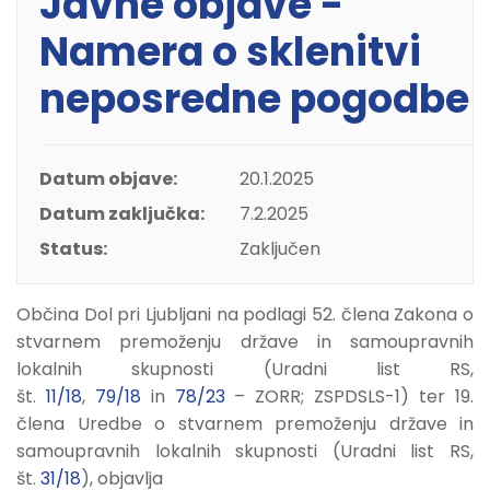
Javne objave -
Namera o sklenitvi
neposredne pogodbe
Datum objave:
20.1.2025
Datum zaključka:
7.2.2025
Status:
Zaključen
Občina Dol pri Ljubljani na podlagi 52. člena Zakona o
stvarnem premoženju države in samoupravnih
lokalnih skupnosti (Uradni list RS,
št.
11/18
,
79/18
in
78/23
– ZORR; ZSPDSLS-1) ter 19.
člena Uredbe o stvarnem premoženju države in
samoupravnih lokalnih skupnosti (Uradni list RS,
št.
31/18
), objavlja