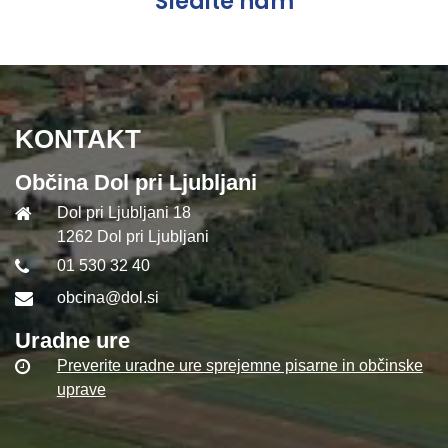
Sledite nam
KONTAKT
Občina Dol pri Ljubljani
Dol pri Ljubljani 18
1262 Dol pri Ljubljani
01 530 32 40
obcina@dol.si
Uradne ure
Preverite uradne ure sprejemne pisarne in občinske
uprave