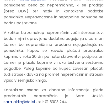
ponudbeno ceno za nepremičnino, ki se prodaja
(brez DDV) ter naziv in kontaktne podatke
ponudnika. Nepravočasne in nepopolne ponudbe ne
bodo upoštevane.
V kolikor bo za nakup nepremičnin več interesentov,
bodo z njimi opravljena dodatna pogajanja o ceni, pri
čemer bo nepremičnina prodana najugodnejšemu
ponudniku. Kupec se zaveže plačati prodajalcu
kupnino v roku 30 dni po notarski overitvi podpisa, pri
čemer je plačilo kupnine v roku bistvena sestavina
pogodbe. Poleg kupnine bo kupec zavezan plačati
tudi strošek davka na promet nepremičnin in strošek
vpisa v zemljiško knjigo.
Kontaktna oseba za dodatne informacije glede
predmetnih nepremičnin je Sara Jaklič,
sara.jaklic@dol.si
, tel.: 01 5303 244.