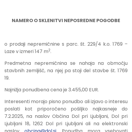
NAMERO O SKLENITVI NEPOSREDNE POGODBE
o prodaji nepremičnine s parc. št. 229/4 k.o. 1769 –
2
Laze v izmeri 147 m
.
Predmetna nepremičnina se nahaja na območju
stavbnih zemljišč, na njej pa stoji del stavbe št. 1769
19.
Najnižja ponudbena cena je 3.455,00 EUR.
Interesenti morajo pisno ponudbo ali izjavo o interesu
poslati kot priporočeno pošiljko najkasneje do
7.2.2025, na naslov Občina Dol pri Ljubljani, Dol pri
Ljubljani 18, 1262 Dol pri Ljubljani ali na elektronski
naslov
obcina@dol.si
. Ponudba mora vsebovati