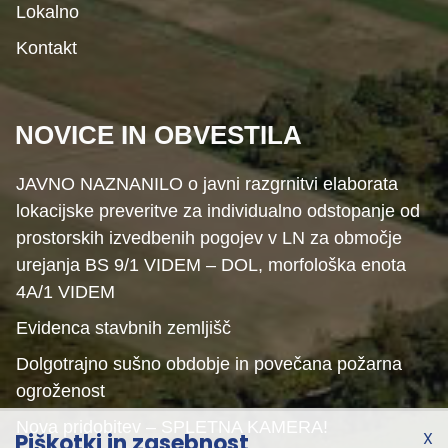
Lokalno
Kontakt
NOVICE IN OBVESTILA
JAVNO NAZNANILO o javni razgrnitvi elaborata
lokacijske preveritve za individualno odstopanje od
prostorskih izvedbenih pogojev v LN za območje
urejanja BS 9/1 VIDEM – DOL, morfološka enota
4A/1 VIDEM
Evidenca stavbnih zemljišč
Dolgotrajno sušno obdobje in povečana požarna
ogroženost
Nova pridobitev – SPLETNA KAMERA!
X
Piškotki in zasebnost