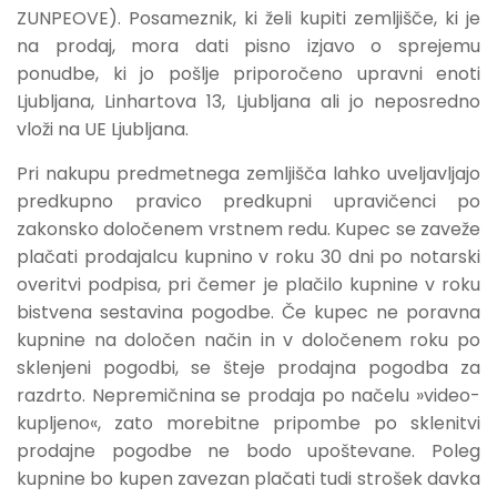
ZUNPEOVE). Posameznik, ki želi kupiti zemljišče, ki je
na prodaj, mora dati pisno izjavo o sprejemu
ponudbe, ki jo pošlje priporočeno upravni enoti
Ljubljana, Linhartova 13, Ljubljana ali jo neposredno
vloži na UE Ljubljana.
Pri nakupu predmetnega zemljišča lahko uveljavljajo
predkupno pravico predkupni upravičenci po
zakonsko določenem vrstnem redu. Kupec se zaveže
plačati prodajalcu kupnino v roku 30 dni po notarski
overitvi podpisa, pri čemer je plačilo kupnine v roku
bistvena sestavina pogodbe. Če kupec ne poravna
kupnine na določen način in v določenem roku po
sklenjeni pogodbi, se šteje prodajna pogodba za
razdrto. Nepremičnina se prodaja po načelu »video-
kupljeno«, zato morebitne pripombe po sklenitvi
prodajne pogodbe ne bodo upoštevane. Poleg
kupnine bo kupen zavezan plačati tudi strošek davka