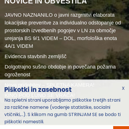
NOVICE IN OBVESTILA
JAVNO NAZNANILO o javni razgrnitvi elaborata
lokacijske preveritve za individualno odstopanje od
prostorskih izvedbenih pogojev v LN za območje
urejanja BS 9/1 VIDEM – DOL, morfološka enota
4A/1 VIDEM
Evidenca stavbnih zemljišč
Dolgotrajno sušno obdobje in povečana požarna
ogroženost
Nova pridobitev – SPLETNA KAMERA!
X
Piškotki in zasebnost
KINO POD LUNO SE VRAČA!
Na spletni strani uporabljamo piškotke tretjih strani
za različne namene (vodenje statistike, socialni
vtičniki,...). S klikom na gumb STRINJAM SE se bodo ti
piškotki namestili.