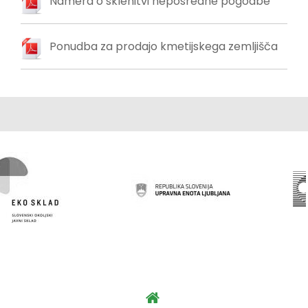
Namera o sklenitvi neposredne pogodbe
Ponudba za prodajo kmetijskega zemljišča