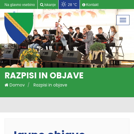
Na glavno vsebino
Iskanje
28 °C
Kontakt
Togg
navi
RAZPISI IN OBJAVE
Domov
Razpisi in objave