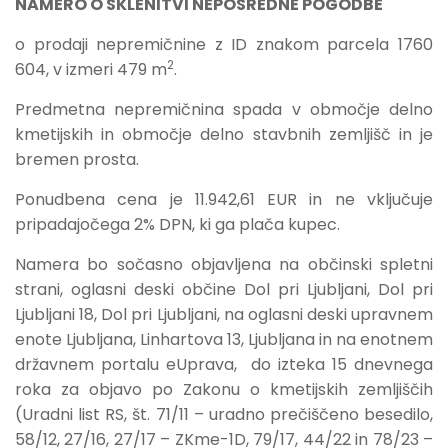
NAMERO O SKLENITVI NEPOSREDNE POGODBE
o prodaji nepremičnine z ID znakom parcela 1760
2
604, v izmeri 479 m
.
Predmetna nepremičnina spada v območje delno
kmetijskih in območje delno stavbnih zemljišč in je
bremen prosta.
Ponudbena cena je 11.942,61 EUR in ne vključuje
pripadajočega 2% DPN, ki ga plača kupec.
Namera bo sočasno objavljena na občinski spletni
strani, oglasni deski občine Dol pri Ljubljani, Dol pri
Ljubljani 18, Dol pri Ljubljani, na oglasni deski upravnem
enote Ljubljana, Linhartova 13, Ljubljana in na enotnem
državnem portalu eUprava, do izteka 15 dnevnega
roka za objavo po Zakonu o kmetijskih zemljiščih
(Uradni list RS, št. 71/11 – uradno prečiščeno besedilo,
58/12, 27/16, 27/17 – ZKme-1D, 79/17, 44/22 in 78/23 –