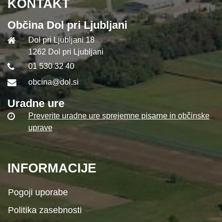
KONTAKT
Občina Dol pri Ljubljani
Dol pri Ljubljani 18
1262 Dol pri Ljubljani
01 530 32 40
obcina@dol.si
Uradne ure
Preverite uradne ure sprejemne pisarne in občinske
uprave
INFORMACIJE
Pogoji uporabe
Politika zasebnosti