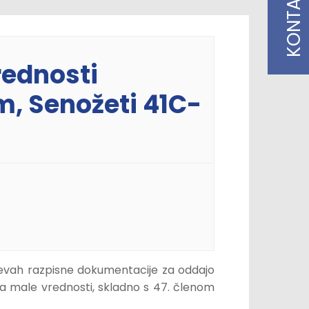
KONTAKT
rednosti
m, Senožeti 41C-
htevah razpisne dokumentacije za oddajo
la male vrednosti, skladno s 47. členom