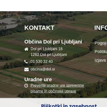
KONTAKT
INF
Občina Dol pri Ljubljani
Pogoji
Dol pri Ljubljani 18
Politi
1262 Dol pri Ljubljani
Izjava
01 530 32 40
obcina@dol.si
Uradne ure
Preverite uradne ure sprejemne
pisarne in občinske uprave
Piškotki in zasebnost