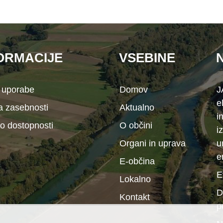
ORMACIJE
VSEBINE
 uporabe
Domov
J
e
ka zasebnosti
Aktualno
i
 o dostopnosti
O občini
i
Organi in uprava
u
e
E-občina
E
Lokalno
D
Kontakt
p