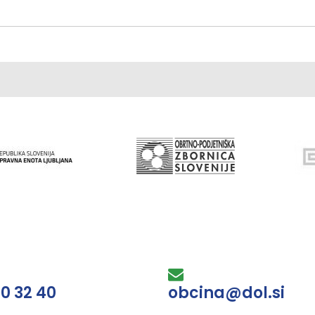
30 32 40
obcina@dol.si