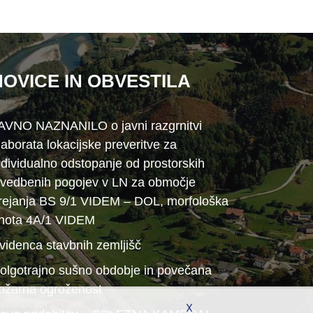
NOVICE IN OBVESTILA
AVNO NAZNANILO o javni razgrnitvi
laborata lokacijske preveritve za
ndividualno odstopanje od prostorskih
zvedbenih pogojev v LN za območje
rejanja BS 9/1 VIDEM – DOL, morfološka
nota 4A/1 VIDEM
videnca stavbnih zemljišč
olgotrajno sušno obdobje in povečana
ožarna ogroženost
X