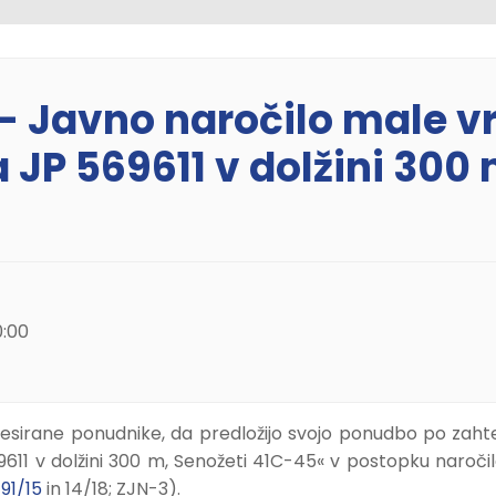
- Javno naročilo male v
 JP 569611 v dolžini 300 
0:00
teresirane ponudnike, da predložijo svojo ponudbo po za
9611 v dolžini 300 m, Senožeti 41C-45« v postopku naroči
.
91/15
in 14/18; ZJN-3).