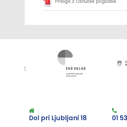
Priloga 3: Osnutek pogodbe
Dol pri Ljubljani 18
01 5