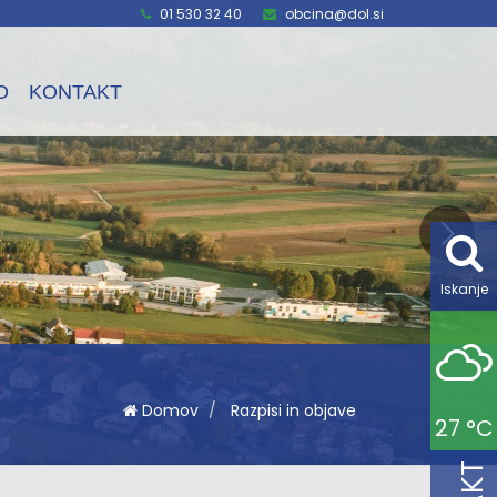
01 530 32 40
obcina@dol.si
O
KONTAKT
Iskanje
Domov
Razpisi in objave
27 °C