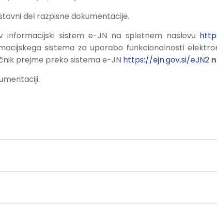
sestavni del razpisne dokumentacije.
 v informacijski sistem e-JN na spletnem naslovu
http
macijskega sistema za uporabo funkcionalnosti elektr
očnik prejme preko sistema e-JN
https://ejn.gov.si/eJN2
n
kumentaciji.