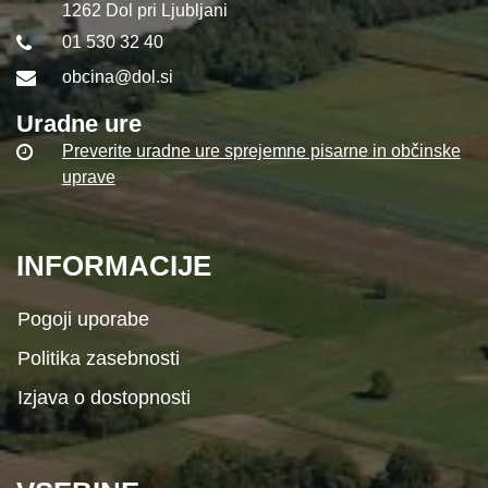
1262 Dol pri Ljubljani
01 530 32 40
obcina@dol.si
Uradne ure
Preverite uradne ure sprejemne pisarne in občinske
uprave
INFORMACIJE
Pogoji uporabe
Politika zasebnosti
Izjava o dostopnosti