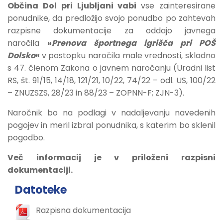
Občina Dol pri Ljubljani
vabi
vse zainteresirane
ponudnike, da predložijo svojo ponudbo po zahtevah
razpisne dokumentacije za oddajo javnega
naročila
»
Prenova športnega igrišča pri POŠ
Dolsko
«
v postopku naročila male vrednosti, skladno
s 47. členom Zakona o javnem naročanju (Uradni list
RS, št. 91/15, 14/18, 121/21, 10/22, 74/22 – odl. US, 100/22
– ZNUZSZS, 28/23 in 88/23 – ZOPNN-F; ZJN-3).
Naročnik bo na podlagi v nadaljevanju navedenih
pogojev in meril izbral ponudnika, s katerim bo sklenil
pogodbo.
Več informacij je v priloženi
razpisni
dokumentaciji
.
Datoteke
Razpisna dokumentacija