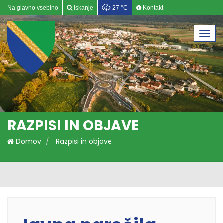
Na glavno vsebino
Iskanje
27 °C
Kontakt
Togg
navi
RAZPISI IN OBJAVE
Domov
Razpisi in objave