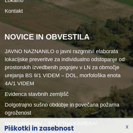
Lokalno
Kontakt
NOVICE IN OBVESTILA
JAVNO NAZNANILO o javni razgrnitvi elaborata
lokacijske preveritve za individualno odstopanje od
prostorskih izvedbenih pogojev v LN za območje
urejanja BS 9/1 VIDEM – DOL, morfološka enota
4A/1 VIDEM
Evidenca stavbnih zemljišč
Dolgotrajno sušno obdobje in povečana požarna
ogroženost
Nova pridobitev – SPLETNA KAMERA!
X
Piškotki in zasebnost