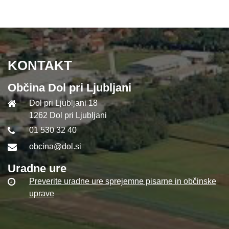
KONTAKT
Občina Dol pri Ljubljani
Dol pri Ljubljani 18
1262 Dol pri Ljubljani
01 530 32 40
obcina@dol.si
Uradne ure
Preverite uradne ure sprejemne pisarne in občinske
uprave