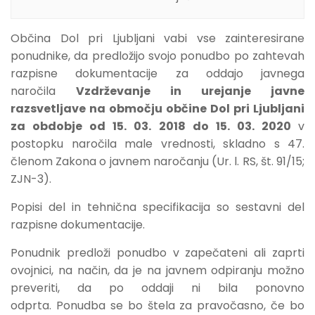
Občina Dol pri Ljubljani vabi vse zainteresirane
ponudnike, da predložijo svojo ponudbo po zahtevah
razpisne dokumentacije za oddajo javnega
naročila
Vzdrževanje in urejanje javne
razsvetljave na območju občine Dol pri Ljubljani
za obdobje od 15. 03. 2018 do 15. 03. 2020
v
postopku naročila male vrednosti, skladno s 47.
členom Zakona o javnem naročanju (Ur. l. RS, št. 91/15;
ZJN-3).
Popisi del in tehnična specifikacija so sestavni del
razpisne dokumentacije.
Ponudnik predloži ponudbo v zapečateni ali zaprti
ovojnici, na način, da je na javnem odpiranju možno
preveriti, da po oddaji ni bila ponovno
odprta. Ponudba se bo štela za pravočasno, če bo