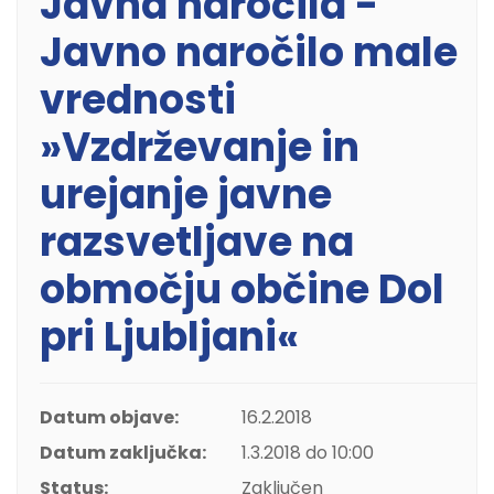
Javna naročila -
Javno naročilo male
vrednosti
»Vzdrževanje in
urejanje javne
razsvetljave na
območju občine Dol
pri Ljubljani«
Datum objave:
16.2.2018
Datum zaključka:
1.3.2018 do 10:00
Status:
Zaključen