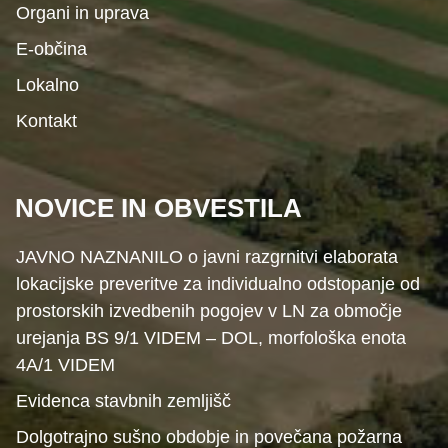
Organi in uprava
E-občina
Lokalno
Kontakt
NOVICE IN OBVESTILA
JAVNO NAZNANILO o javni razgrnitvi elaborata
lokacijske preveritve za individualno odstopanje od
prostorskih izvedbenih pogojev v LN za območje
urejanja BS 9/1 VIDEM – DOL, morfološka enota
4A/1 VIDEM
Evidenca stavbnih zemljišč
Dolgotrajno sušno obdobje in povečana požarna