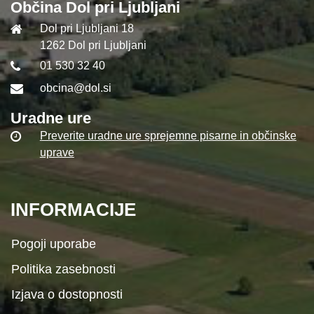
Občina Dol pri Ljubljani
Dol pri Ljubljani 18
1262 Dol pri Ljubljani
01 530 32 40
obcina@dol.si
Uradne ure
Preverite uradne ure sprejemne pisarne in občinske
uprave
INFORMACIJE
Pogoji uporabe
Politika zasebnosti
Izjava o dostopnosti