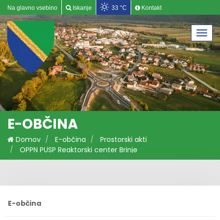
Na glavno vsebino
Iskanje
33 °C
Kontakt
Togg
navi
E-OBČINA
Domov
E-občina
Prostorski akti
OPPN PUSP Reaktorski center Brinje
E-občina