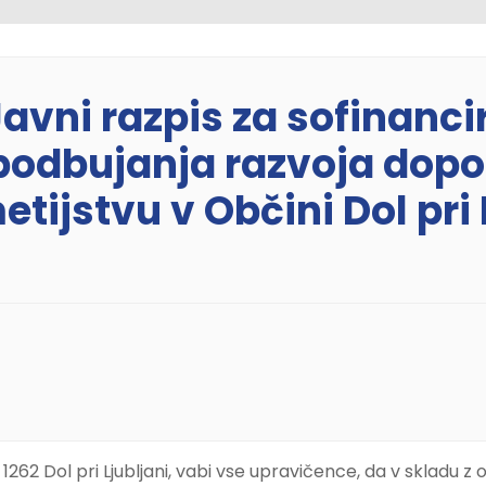
 Javni razpis za sofinanc
podbujanja razvoja dopo
tijstvu v Občini Dol pri L
i 1, 1262 Dol pri Ljubljani, vabi vse upravičence, da v sklad