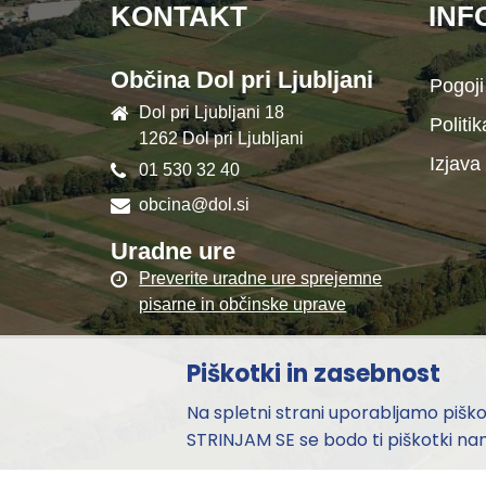
KONTAKT
INF
Občina Dol pri Ljubljani
Pogoji
Dol pri Ljubljani 18
Politi
1262 Dol pri Ljubljani
Izjava
01 530 32 40
obcina@dol.si
Uradne ure
Preverite uradne ure sprejemne
pisarne in občinske uprave
Piškotki in zasebnost
Na spletni strani uporabljamo piškotk
STRINJAM SE se bodo ti piškotki nam