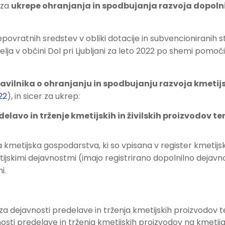
 za
ukrepe ohranjanja in spodbujanja razvoja dopolni
ovratnih sredstev v obliki dotacije in subvencioniranih s
lja v občini Dol pri Ljubljani za leto 2022 po shemi pomoči
avilnika o ohranjanju in spodbujanju razvoja kmetijst
22
), in sicer za ukrep:
elavo in trženje kmetijskih in živilskih proizvodov t
metijska gospodarstva, ki so vpisana v register kmetijski
jskimi dejavnostmi (imajo registrirano dopolnilno dejavnos
i.
za dejavnosti predelave in trženja kmetijskih proizvodov t
osti predelave in trženja kmetijskih proizvodov na kmetija