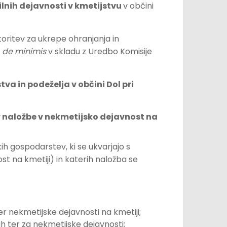
lnih dejavnosti v kmetijstvu
v občini
toritev za ukrepe ohranjanja in
de minimis
v skladu z Uredbo Komisije
va in podeželja v občini Dol pri
er naložbe v nekmetijsko dejavnost na
h gospodarstev, ki se ukvarjajo s
t na kmetiji) in katerih naložba se
er nekmetijske dejavnosti na kmetiji;
h ter za nekmetijske dejavnosti;