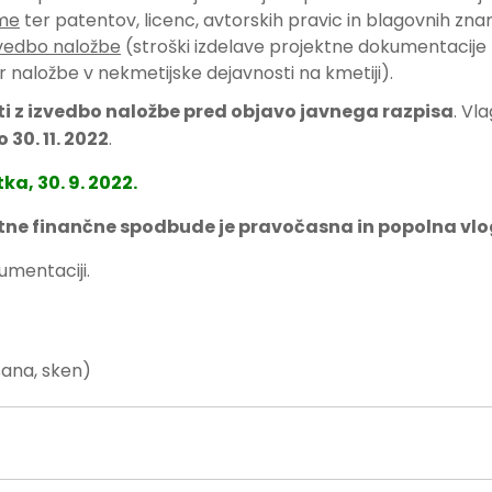
eme
ter patentov, licenc, avtorskih pravic in blagovnih zna
izvedbo naložbe
(stroški izdelave projektne dokumentacije 
ter naložbe v nekmetijske dejavnosti na kmetiji).
ti z izvedbo naložbe pred objavo javnega razpisa
. Vl
 30. 11. 2022
.
ka, 30. 9. 2022.
tne finančne spodbude je pravočasna in popolna vlo
kumentaciji.
ana, sken)