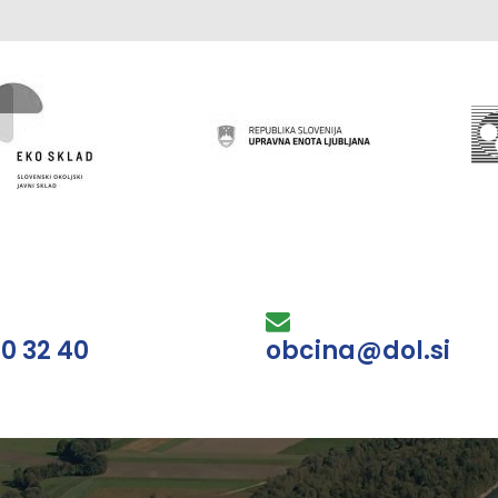
30 32 40
obcina@dol.si