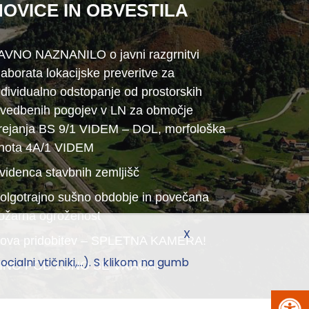
NOVICE IN OBVESTILA
AVNO NAZNANILO o javni razgrnitvi
laborata lokacijske preveritve za
ndividualno odstopanje od prostorskih
zvedbenih pogojev v LN za območje
rejanja BS 9/1 VIDEM – DOL, morfološka
nota 4A/1 VIDEM
videnca stavbnih zemljišč
olgotrajno sušno obdobje in povečana
ožarna ogroženost
X
ova pridobitev – SPLETNA KAMERA!
ialni vtičniki,...). S klikom na gumb
INO POD LUNO SE VRAČA!