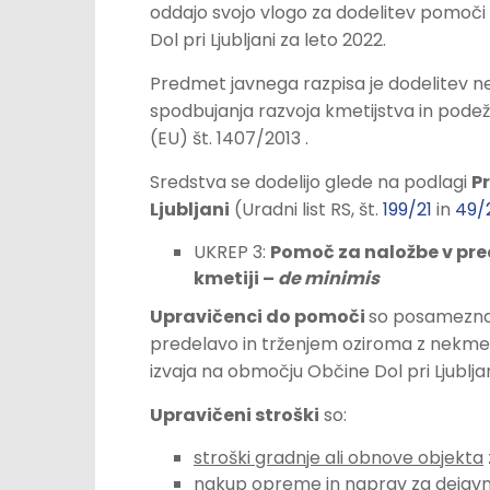
oddajo svojo vlogo za
dodelitev pomoči
Dol pri Ljubljani za leto 2022.
Predmet javnega razpisa je dodelitev nep
spodbujanja razvoja kmetijstva in podeže
(EU) št. 1407/2013 .
Sredstva se dodelijo glede na podlagi
Pr
Ljubljani
(Uradni list RS, št.
199/21
in
49/
UKREP 3:
Pomoč za naložbe v pred
kmetiji –
de minimis
Upravičenci do pomoči
so posamezna k
predelavo in trženjem oziroma z nekmeti
izvaja na območju Občine Dol pri Ljubljan
Upravičeni stroški
so:
stroški gradnje ali obnove objekta
nakup opreme in naprav
za dejavn