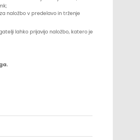
mk;
za naložbo v predelavo in trženje
agatelji lahko prijavijo naložbo, katero je
ga.