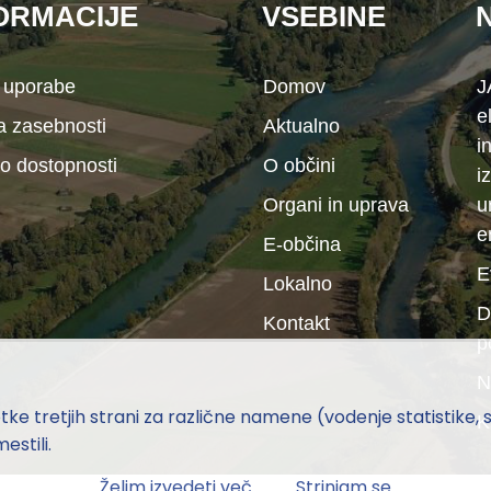
ORMACIJE
VSEBINE
 uporabe
Domov
J
e
ka zasebnosti
Aktualno
i
 o dostopnosti
O občini
i
Organi in uprava
u
e
E-občina
E
Lokalno
D
Kontakt
p
N
e tretjih strani za različne namene (vodenje statistike, soc
K
estili.
Želim izvedeti več
Strinjam se