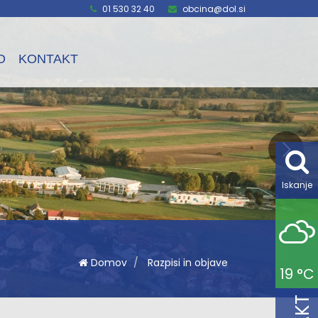
01 530 32 40
obcina@dol.si
O
KONTAKT
Iskanje
Domov
Razpisi in objave
19 °C