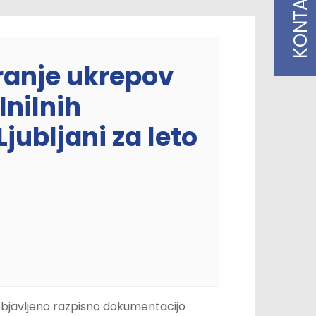
KONTAKT
iranje ukrepov
lnilnih
jubljani za leto
u z objavljeno razpisno dokumentacijo