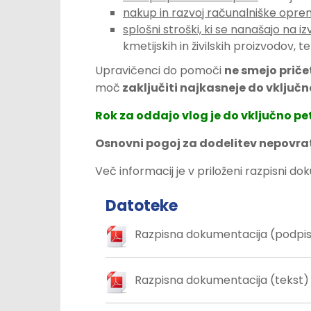
nakup in razvoj računalniške opr
splošni stroški, ki se nanašajo na 
kmetijskih in živilskih proizvodov, 
Upravičenci do pomoči
ne smejo priče
moč
zaključiti najkasneje do vključno
Rok za oddajo vlog je do vključno pet
Osnovni pogoj za dodelitev nepovra
Več informacij je v priloženi razpisni do
Datoteke
Razpisna dokumentacija (podpis
Razpisna dokumentacija (tekst)