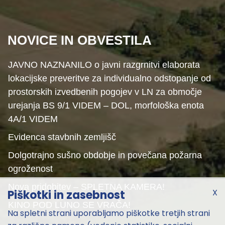
NOVICE IN OBVESTILA
JAVNO NAZNANILO o javni razgrnitvi elaborata
lokacijske preveritve za individualno odstopanje od
prostorskih izvedbenih pogojev v LN za območje
urejanja BS 9/1 VIDEM – DOL, morfološka enota
4A/1 VIDEM
Evidenca stavbnih zemljišč
Dolgotrajno sušno obdobje in povečana požarna
ogroženost
Nova pridobitev – SPLETNA KAMERA!
X
Piškotki in zasebnost
KINO POD LUNO SE VRAČA!
Na spletni strani uporabljamo piškotke tretjih strani