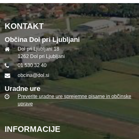
KONTAKT
Občina Dol pri Ljubljani
Dol pri Ljubljani 18
1262 Dol pri Ljubljani
01 530 32 40
obcina@dol.si
Uradne ure
Preverite uradne ure sprejemne pisarne in občinske
uprave
INFORMACIJE