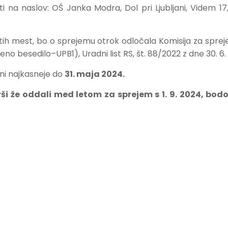
šti na naslov: OŠ Janka Modra, Dol pri Ljubljani, Videm 17,
ostih mest, bo o sprejemu otrok odločala Komisija za sprej
 besedilo–UPB1), Uradni list RS, št. 88/2022 z dne 30. 6. 20
ni najkasneje do
31. maja 2024.
rši že oddali med letom za sprejem s 1. 9. 2024, bo