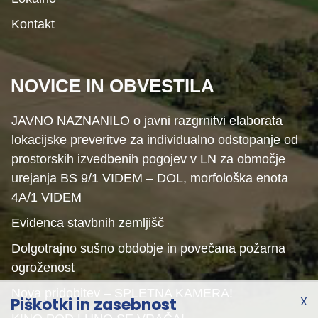
Kontakt
NOVICE IN OBVESTILA
JAVNO NAZNANILO o javni razgrnitvi elaborata
lokacijske preveritve za individualno odstopanje od
prostorskih izvedbenih pogojev v LN za območje
urejanja BS 9/1 VIDEM – DOL, morfološka enota
4A/1 VIDEM
Evidenca stavbnih zemljišč
Dolgotrajno sušno obdobje in povečana požarna
ogroženost
Nova pridobitev – SPLETNA KAMERA!
X
Piškotki in zasebnost