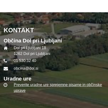
KONTAKT
Občina Dol pri Ljubljani
Dol pri Ljubljani 18
1262 Dol pri Ljubljani
01 530 32 40
obcina@dol.si
Uradne ure
Preverite uradne ure sprejemne pisarne in občinske
uprave