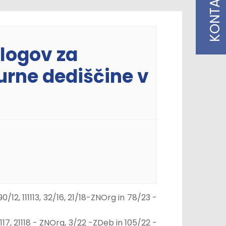
KONTAKT
dlogov za
urne dediščine v
/12, 111113, 32/16, 21/18-ZNOrg in 78/23 -
1117, 21118 - ZNOrg, 3/22 -ZDeb in 105/22 -