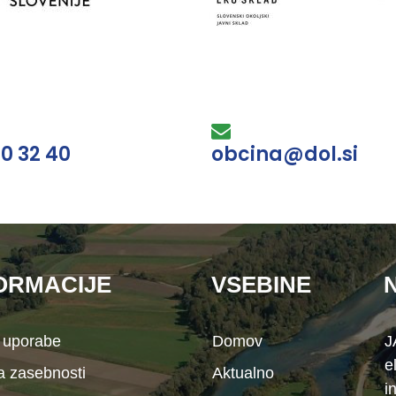
30 32 40
obcina@dol.si
ORMACIJE
VSEBINE
 uporabe
Domov
J
e
ka zasebnosti
Aktualno
i