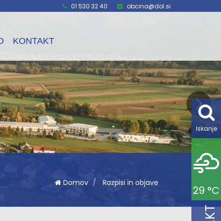
01 530 32 40
obcina@dol.si
O
KONTAKT
Iskanje
Domov
Razpisi in objave
29 °C