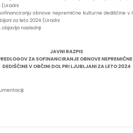
i (Uradni
o sofinanciranju obnove nepremične kulturne dediščine v Obč
ljani za leto 2024 (Uradni
i, objavlja naslednji
JAVNI RAZPIS
 PREDLOGOV ZA SOFINANCIRANJE OBNOVE NEPREMIČNE
DEDIŠČINE V OBČINI DOL PRI LJUBLJANI ZA LETO 2024
kumentaciji.