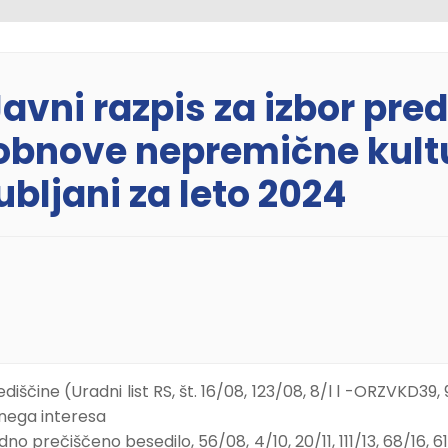
Javni razpis za izbor pre
 obnove nepremične kult
jubljani za leto 2024
ščine (Uradni list RS, št. 16/08, 123/08, 8/l l -ORZVKD39, 90
nega interesa
adno prečiščeno besedilo, 56/08, 4/10, 20/11, 111/13, 68/16, 6