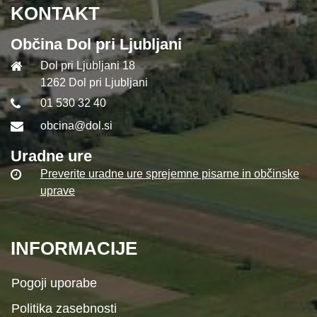
KONTAKT
Občina Dol pri Ljubljani
Dol pri Ljubljani 18
1262 Dol pri Ljubljani
01 530 32 40
obcina@dol.si
Uradne ure
Preverite uradne ure sprejemne pisarne in občinske
uprave
INFORMACIJE
Pogoji uporabe
Politika zasebnosti