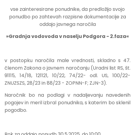
vse zainteresirane ponudnike, da predložijo svojo
ponudbo po zahtevah razpisne dokumentacije za
oddajo javnega naročila
»Gradnja vodovoda v naselju Podgora - 2.faza«
v postopku naročila male vrednosti, skladno s 47.
členom Zakona o javnem naročanju (Uradni list RS, št.
91115, 14/18, 121121, 10/22, 74/22- odl. US, 100/22-
ZNUZSZS, 28/23 in 88/23 - ZOPNN-F; ZJN-3).
Naročnik bo na podlagi v nadaljevanju navedenih
pogojev in meril izbral ponudnika, s katerim bo sklenil
pogodbo.
Rok za oddajo ponudb 30.5.2025, do 10:00