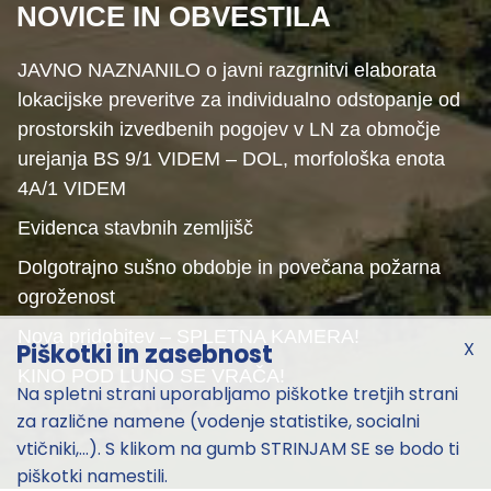
NOVICE IN OBVESTILA
JAVNO NAZNANILO o javni razgrnitvi elaborata
lokacijske preveritve za individualno odstopanje od
prostorskih izvedbenih pogojev v LN za območje
urejanja BS 9/1 VIDEM – DOL, morfološka enota
4A/1 VIDEM
Evidenca stavbnih zemljišč
Dolgotrajno sušno obdobje in povečana požarna
ogroženost
Nova pridobitev – SPLETNA KAMERA!
X
Piškotki in zasebnost
KINO POD LUNO SE VRAČA!
Na spletni strani uporabljamo piškotke tretjih strani
za različne namene (vodenje statistike, socialni
vtičniki,...). S klikom na gumb STRINJAM SE se bodo ti
piškotki namestili.