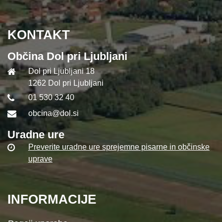
KONTAKT
Občina Dol pri Ljubljani
Dol pri Ljubljani 18
1262 Dol pri Ljubljani
01 530 32 40
obcina@dol.si
Uradne ure
Preverite uradne ure sprejemne pisarne in občinske
uprave
INFORMACIJE