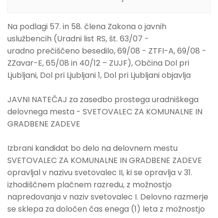
Na podlagi 57. in 58. člena Zakona o javnih
uslužbencih (Uradni list RS, št. 63/07 -
uradno prečiščeno besedilo, 69/08 - ZTFI-A, 69/08 -
ZZavar-E, 65/08 in 40/12 – ZUJF), Občina Dol pri
Ljubljani, Dol pri Ljubljani 1, Dol pri Ljubljani objavlja
JAVNI NATEČAJ za zasedbo prostega uradniškega
delovnega mesta - SVETOVALEC ZA KOMUNALNE IN
GRADBENE ZADEVE
Izbrani kandidat bo delo na delovnem mestu
SVETOVALEC ZA KOMUNALNE IN GRADBENE ZADEVE
opravljal v nazivu svetovalec II, ki se opravlja v 31.
izhodiščnem plačnem razredu, z možnostjo
napredovanja v naziv svetovalec I. Delovno razmerje
se sklepa za določen čas enega (1) leta z možnostjo