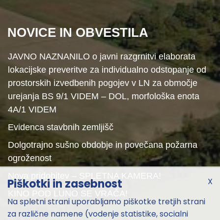
NOVICE IN OBVESTILA
JAVNO NAZNANILO o javni razgrnitvi elaborata
lokacijske preveritve za individualno odstopanje od
prostorskih izvedbenih pogojev v LN za območje
urejanja BS 9/1 VIDEM – DOL, morfološka enota
4A/1 VIDEM
Evidenca stavbnih zemljišč
Dolgotrajno sušno obdobje in povečana požarna
ogroženost
Nova pridobitev – SPLETNA KAMERA!
X
Piškotki in zasebnost
KINO POD LUNO SE VRAČA!
Na spletni strani uporabljamo piškotke tretjih strani
za različne namene (vodenje statistike, socialni