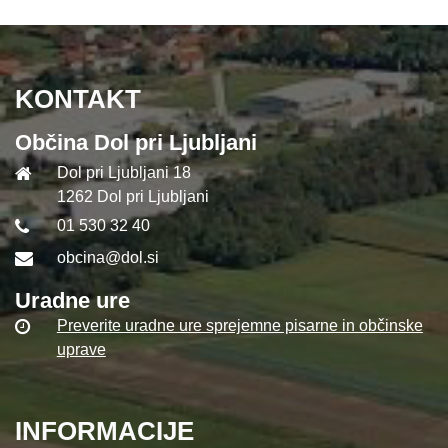
KONTAKT
Občina Dol pri Ljubljani
Dol pri Ljubljani 18
1262 Dol pri Ljubljani
01 530 32 40
obcina@dol.si
Uradne ure
Preverite uradne ure sprejemne pisarne in občinske
uprave
INFORMACIJE