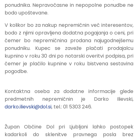
ponudnika. Nepravočasne in nepopolne ponudbe ne
bodo upoštevane.
V kolikor bo za nakup nepremičnin več interesentov,
bodo z njimi opravljena dodatna pogajanja o ceni, pri
čemer bo nepremičnina prodana najugodnejšemu
ponudniku. Kupec se zaveže plačati prodajalcu
kupnino v roku 30 dni po notarski overitvi podpisa, pri
čemer je plačilo kupnine v roku bistvena sestavina
pogodbe.
Kontaktna oseba za dodatne informacije glede
predmetnih nepremičnin je Darko Ilievski,
darko.ilievski@dol.si
, tel.: 01 5303 246.
Župan Občine Dol pri Ljubljani lahko postopek
kadarkoli do sklenitve pravnega posla brez