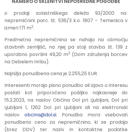
NAMERO O SKLENITVI NEPOSREDNE POGODBE
o prodaji solastniškega deleža 93/2000 na
nepremičnini parc. št. 536/3 k.o. 1807 – Temenica v
2
izmeri 171 m
.
Predmetna nepremičnina se nahaja na območju
stavbnih zemljišč, na njej pa stoji stavba št. 139 z
2
uporabno površini 49,20 m
(Dom združenja borcev
na Debelem Hribu).
Najnižja ponudbena cena je 2.255,25 EUR.
Interesenti morajo pisno ponudbo ali izjavo o interesu
poslati kot priporočeno pošiljko najkasneje do
15.2.2023, na naslov Občina Dol pri Ljubljani, Dol pri
Ljubljani 1, 1262 Dol pri Ljubljani ali na elektronski
naslov
obcina@dol.si
. Ponudba mora vsebovati
ponudbeno ceno za nepremičnino, ki se prodaja
(brez DDV) ter naziv in kontaktne podatke