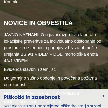
Kontakt
NOVICE IN OBVESTILA
JAVNO NAZNANILO o javni razgrnitvi elaborata
lokacijske preveritve za individualno odstopanje od
prostorskih izvedbenih pogojev v LN za območje
urejanja BS 9/1 VIDEM – DOL, morfološka enota
4A/1 VIDEM
Evidenca stavbnih zemljišč
Dolgotrajno sušno obdobje in povečana požarna
ogroženost
Nova pridobitev – SPLETNA KAMERA!
X
Piškotki in zasebnost
KINO POD LUNO SE VRAČA!
Na spletni strani uporabljamo piškotke tretjih strani