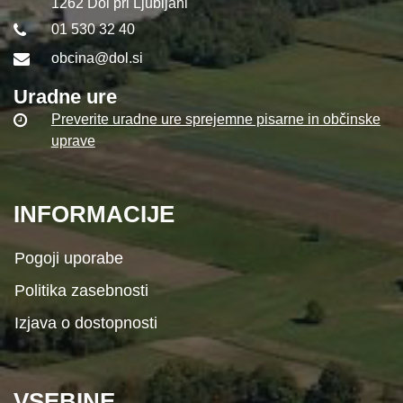
1262 Dol pri Ljubljani
01 530 32 40
obcina@dol.si
Uradne ure
Preverite uradne ure sprejemne pisarne in občinske
uprave
INFORMACIJE
Pogoji uporabe
Politika zasebnosti
Izjava o dostopnosti
VSEBINE