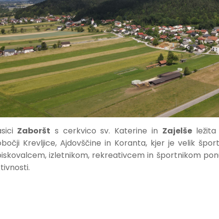
sici
Zaboršt
s cerkvico sv. Katerine in
Zajelše
ležita
bočji Krevljice, Ajdovščine in Koranta, kjer je velik šp
iskovalcem, izletnikom, rekreativcem in športnikom ponuj
tivnosti.