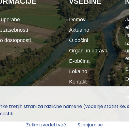
ORMACIJE
VSEBINE
 uporabe
Domov
J
e
ka zasebnosti
Aktualno
i
 o dostopnosti
O občini
i
Organi in uprava
u
e
E-občina
E
Lokalno
D
Kontakt
p
N
e tretjih strani za različne namene (vodenje statistike, soc
K
estili.
Želim izvedeti več
Strinjam se