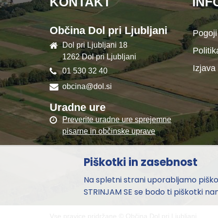
KONTAKT
INF
Občina Dol pri Ljubljani
Pogoji
Dol pri Ljubljani 18
Politi
1262 Dol pri Ljubljani
Izjava
01 530 32 40
obcina@dol.si
Uradne ure
Preverite uradne ure sprejemne
pisarne in občinske uprave
Piškotki in zasebnost
Na spletni strani uporabljamo piškotk
STRINJAM SE se bodo ti piškotki nam
Vse pravice pridržane ©
Občina Dol pri Ljubljani