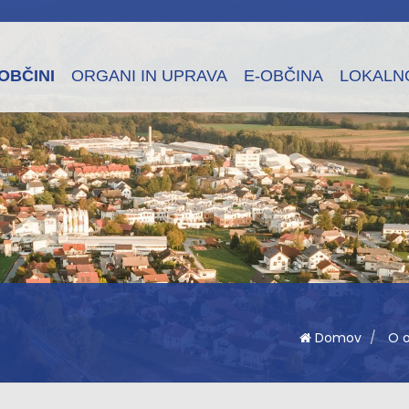
OBČINI
ORGANI IN UPRAVA
E-OBČINA
LOKALN
Domov
O o