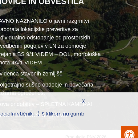
NOVICE IN OBVESTILA
AVNO NAZNANILO o javni razgrnitvi
laborata lokacijske preveritve za
ndividualno odstopanje od prostorskih
zvedbenih pogojev v LN za območje
rejanja BS 9/1 VIDEM – DOL, morfološka
nota 4A/1 VIDEM
videnca stavbnih zemljišč
olgotrajno sušno obdobje in povečana
ožarna ogroženost
X
ova pridobitev – SPLETNA KAMERA!
ialni vtičniki,...). S klikom na gumb
INO POD LUNO SE VRAČA!
Produkcija
PNV
2026