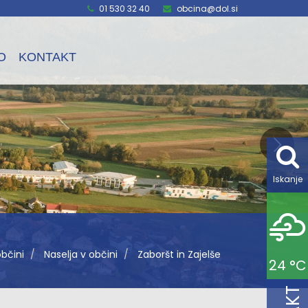
01 530 32 40
obcina@dol.si
O
KONTAKT
Iskanje
bčini
Naselja v občini
Zaboršt in Zajelše
24 °C