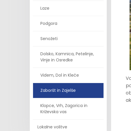
Laze
Podgora
Senožeti
Dolsko, Kamnica, Petelinje,
Vinje in Osredke
Videm, Dol in Kleče
Va
po
Zaboršt in Zajelše
ob
ak
Klopce, Vrh, Zagorica in
Križevska vas
Lokalne volitve