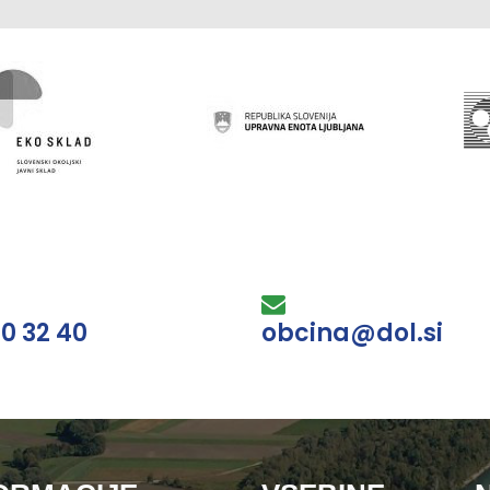
30 32 40
obcina@dol.si