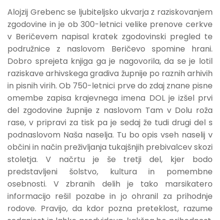
Alojzij Grebenc se ljubiteljsko ukvarja z raziskovanjem
zgodovine in je ob 300-letnici velike prenove cerkve
v Beričevem napisal kratek zgodovinski pregled te
podružnice z naslovom Beričevo spomine hrani.
Dobro sprejeta knjiga ga je nagovorila, da se je lotil
raziskave arhivskega gradiva župnije po raznih arhivih
in pisnih virih. Ob 750-letnici prve do zdaj znane pisne
omembe zapisa krajevnega imena DOL je izšel prvi
del zgodovine župnije z naslovom Tam v Dolu roža
rase, v pripravi za tisk pa je sedaj že tudi drugi del s
podnaslovom Naša naselja. Tu bo opis vseh naselij v
občini in način preživljanja tukajšnjih prebivalcev skozi
stoletja. V načrtu je še tretji del, kjer bodo
predstavljeni šolstvo, kultura in pomembne
osebnosti. V zbranih delih je tako marsikatero
informacijo rešil pozabe in jo ohranil za prihodnje
rodove. Pravijo, da kdor pozna preteklost, razume