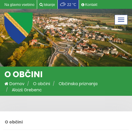
Na glavno vsebino
Iskanje
22 °C
Kontakt
Togg
navi
O OBČINI
Domov
O občini
Občinska priznanja
Alojzij Grebenc
O občini