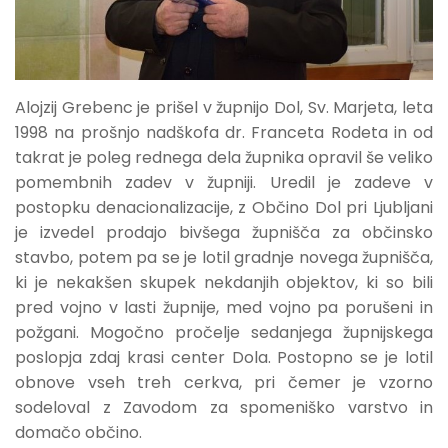
Alojzij Grebenc je prišel v župnijo Dol, Sv. Marjeta, leta
1998 na prošnjo nadškofa dr. Franceta Rodeta in od
takrat je poleg rednega dela župnika opravil še veliko
pomembnih zadev v župniji. Uredil je zadeve v
postopku denacionalizacije, z Občino Dol pri Ljubljani
je izvedel prodajo bivšega župnišča za občinsko
stavbo, potem pa se je lotil gradnje novega župnišča,
ki je nekakšen skupek nekdanjih objektov, ki so bili
pred vojno v lasti župnije, med vojno pa porušeni in
požgani. Mogočno pročelje sedanjega župnijskega
poslopja zdaj krasi center Dola. Postopno se je lotil
obnove vseh treh cerkva, pri čemer je vzorno
sodeloval z Zavodom za spomeniško varstvo in
domačo občino.