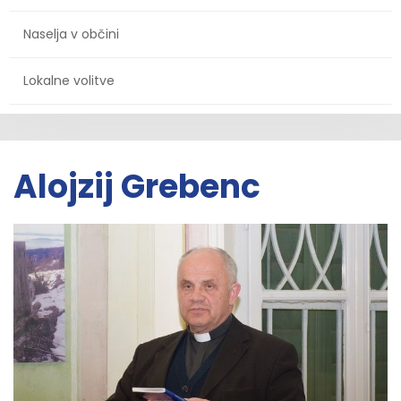
Naselja v občini
Lokalne volitve
Alojzij Grebenc