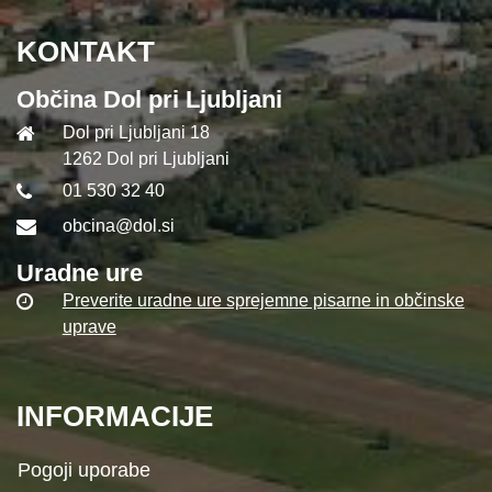
KONTAKT
Občina Dol pri Ljubljani
Dol pri Ljubljani 18
1262 Dol pri Ljubljani
01 530 32 40
obcina@dol.si
Uradne ure
Preverite uradne ure sprejemne pisarne in občinske
uprave
INFORMACIJE
Pogoji uporabe