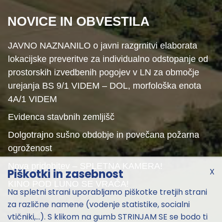
NOVICE IN OBVESTILA
JAVNO NAZNANILO o javni razgrnitvi elaborata
lokacijske preveritve za individualno odstopanje od
prostorskih izvedbenih pogojev v LN za območje
urejanja BS 9/1 VIDEM – DOL, morfološka enota
4A/1 VIDEM
Evidenca stavbnih zemljišč
Dolgotrajno sušno obdobje in povečana požarna
ogroženost
Nova pridobitev – SPLETNA KAMERA!
X
Piškotki in zasebnost
KINO POD LUNO SE VRAČA!
Na spletni strani uporabljamo piškotke tretjih strani
za različne namene (vodenje statistike, socialni
vtičniki,...). S klikom na gumb STRINJAM SE se bodo ti