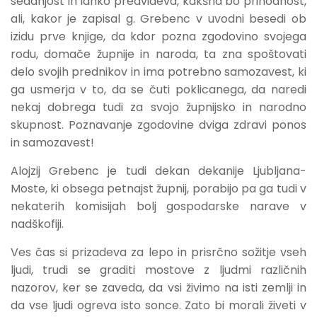
sedanjost in lahko predvideva, kakšna bo prihodnost,
ali, kakor je zapisal g. Grebenc v uvodni besedi ob
izidu prve knjige, da kdor pozna zgodovino svojega
rodu, domače župnije in naroda, ta zna spoštovati
delo svojih prednikov in ima potrebno samozavest, ki
ga usmerja v to, da se čuti poklicanega, da naredi
nekaj dobrega tudi za svojo župnijsko in narodno
skupnost. Poznavanje zgodovine dviga zdravi ponos
in samozavest!
Alojzij Grebenc je tudi dekan dekanije Ljubljana-
Moste, ki obsega petnajst župnij, porabijo pa ga tudi v
nekaterih komisijah bolj gospodarske narave v
nadškofiji.
Ves čas si prizadeva za lepo in prisrčno sožitje vseh
ljudi, trudi se graditi mostove z ljudmi različnih
nazorov, ker se zaveda, da vsi živimo na isti zemlji in
da vse ljudi ogreva isto sonce. Zato bi morali živeti v