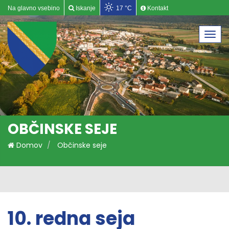
Na glavno vsebino
Iskanje
17 °C
Kontakt
Togg
navi
OBČINSKE SEJE
Domov
Občinske seje
10. redna seja