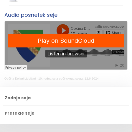
Audio posnetek seje
Občina Dol pri Ljubljani
·
10. redna seja občinskega sveta, 12.6.2024
Zadnja seja
Pretekle seje