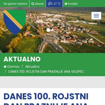
Na glavno vsebino
Iskanje
17 °C
Kontakt
Togg
navi
AKTUALNO
Domov
Aktualno
DANES 100. ROJSTNI DAN PRAZNUJE ANA VELEPEC
(Marnova Ančka) Z LAZ PRI DOLSKEM
DANES 100. ROJSTNI