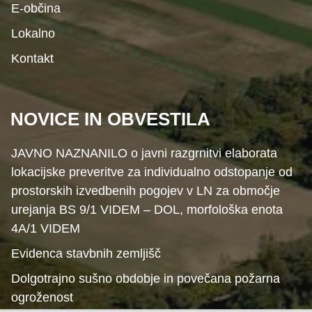
E-občina
Lokalno
Kontakt
NOVICE IN OBVESTILA
JAVNO NAZNANILO o javni razgrnitvi elaborata
lokacijske preveritve za individualno odstopanje od
prostorskih izvedbenih pogojev v LN za območje
urejanja BS 9/1 VIDEM – DOL, morfološka enota
4A/1 VIDEM
Evidenca stavbnih zemljišč
Dolgotrajno sušno obdobje in povečana požarna
ogroženost