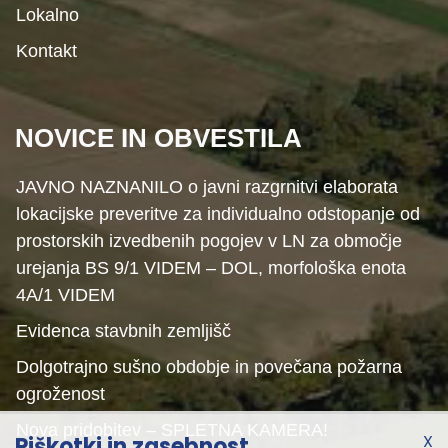
Lokalno
Kontakt
NOVICE IN OBVESTILA
JAVNO NAZNANILO o javni razgrnitvi elaborata
lokacijske preveritve za individualno odstopanje od
prostorskih izvedbenih pogojev v LN za območje
urejanja BS 9/1 VIDEM – DOL, morfološka enota
4A/1 VIDEM
Evidenca stavbnih zemljišč
Dolgotrajno sušno obdobje in povečana požarna
ogroženost
Nova pridobitev – SPLETNA KAMERA!
X
Piškotki in zasebnost