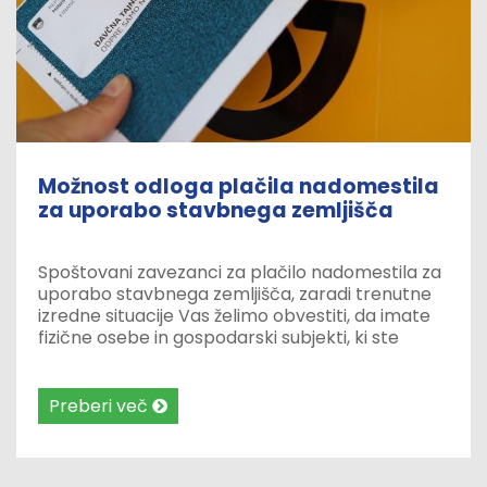
Možnost odloga plačila nadomestila
za uporabo stavbnega zemljišča
Spoštovani zavezanci za plačilo nadomestila za
uporabo stavbnega zemljišča, zaradi trenutne
izredne situacije Vas želimo obvestiti, da imate
fizične osebe in gospodarski subjekti, ki ste
zavezanci za plačilo nadomestila za uporabo
stavbnega zemljišča možnost odloga plačila
skladno s 101. in 102. členom Zakona o davčnem
Preberi več
postopku (Uradni list RS, št. 13/11 –
UPB, 32/12, 94/12, 101/13 –
ZDavNepr, 111/13, 22/14 – odl. US, 25/14 –