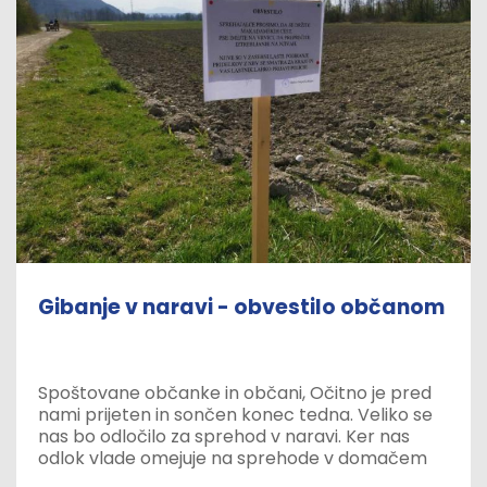
Gibanje v naravi - obvestilo občanom
Spoštovane občanke in občani, Očitno je pred
nami prijeten in sončen konec tedna. Veliko se
nas bo odločilo za sprehod v naravi. Ker nas
odlok vlade omejuje na sprehode v domačem
okolju, naj vas prijazno opomnimo, da varujmo