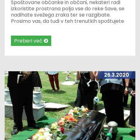
Spoštovane občanke in občani, nekateri radi
izkoristite prostrana polja vse do reke Save, se
nadihate svežega zraka ter se razgibate.
Prosimo vas, da tudi v teh trenutkih spoštujete
omejitve gibanja za preprečevanje širjenja
virusa. Svetujemo, da se držite kolovozov in ne
stopate na kmetijska zemljišča, ki so večinoma v
Preberi več
zasebni lasti. Spoštujte tudi nasvet o medsebojni
razdalji.
26.3.2020