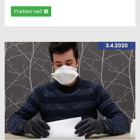
naravo in predvsem lastnino kmetovalcev.
Preberi več
3.4.2020