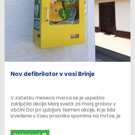
Nov defibrilator v vasi Brinje
V začetku meseca marca se je uspešno
zaključila akcija Manj svečk za manj grobov v
občini Dol pri Ljubljani. Namen akcije, ki je bila
izvedena v času praznika spomina na mrtve, je
bil zmanjšati porabo plastike, ki jo povzročajo
nagrobne sveče ter hkrati zbrati sredstva za
nakup defibrilatorja, ki je sedaj že nameščen v
Preberi več