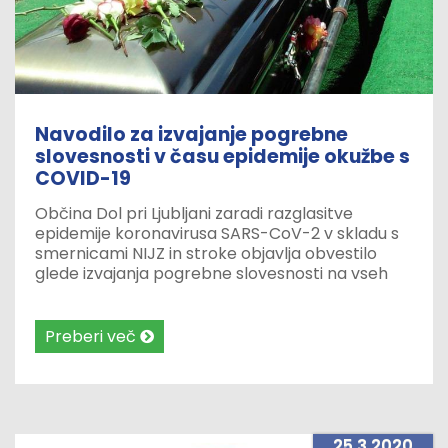
Navodilo za izvajanje pogrebne
slovesnosti v času epidemije okužbe s
COVID-19
Občina Dol pri Ljubljani zaradi razglasitve
epidemije koronavirusa SARS-CoV-2 v skladu s
smernicami NIJZ in stroke objavlja obvestilo
glede izvajanja pogrebne slovesnosti na vseh
pokopališčih v občini Dol pri Ljubljani.
Preberi več
25.3.2020