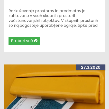
Razkuževanje prostorov in predmetov je
zahtevano v vseh skupnih prostorih
večstanovanjskih objektov. V skupnih prostorih
so najpogosteje uporabljene ograje, tipke pred
in v dvigalih ter kljuke na skupnih vratih.
Preberi več
27.3.2020