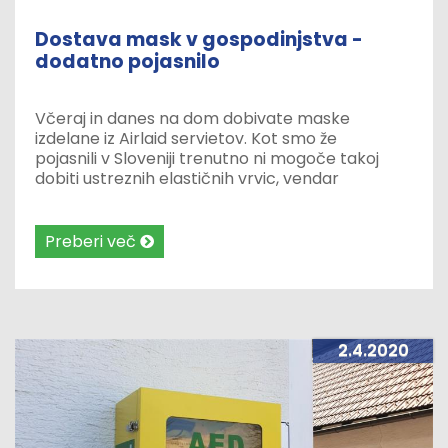
Dostava mask v gospodinjstva -
dodatno pojasnilo
Včeraj in danes na dom dobivate maske
izdelane iz Airlaid servietov. Kot smo že
pojasnili v Sloveniji trenutno ni mogoče takoj
dobiti ustreznih elastičnih vrvic, vendar
verjamemo, da imate doma kakršne koli
primerne elastične ali navadne vrvice, ki jih
namestite skladno s priloženimi navodili. Ob tem
Preberi več
naj poudarimo, da bo Občina zaščitne maske
med občane razdelila dvakrat. Vsakič po dve
maski.
2.4.2020