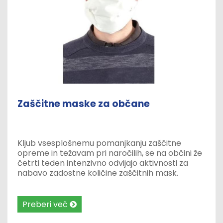
Zaščitne maske za občane
Kljub vsesplošnemu pomanjkanju zaščitne
opreme in težavam pri naročilih, se na občini že
četrti teden intenzivno odvijajo aktivnosti za
nabavo zadostne količine zaščitnih mask.
Želimo namreč zagotoviti vsakemu
gospodinjstvu vsaj dve zaščitni maski izdelani iz
ustreznega materiala, da bo maske možno
Preberi več
oprati in termično obdelati.