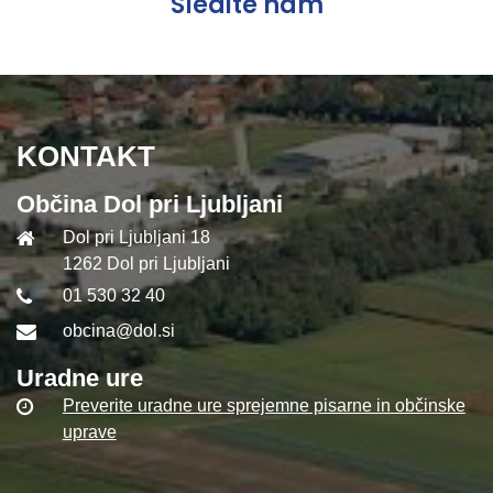
Sledite nam
KONTAKT
Občina Dol pri Ljubljani
Dol pri Ljubljani 18
1262 Dol pri Ljubljani
01 530 32 40
obcina@dol.si
Uradne ure
Preverite uradne ure sprejemne pisarne in občinske
uprave