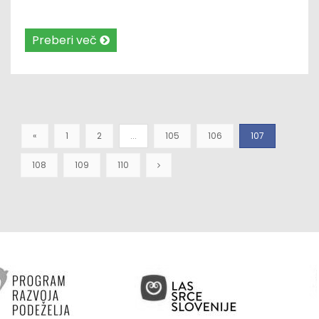
Preberi več
«
1
2
...
105
106
107
108
109
110