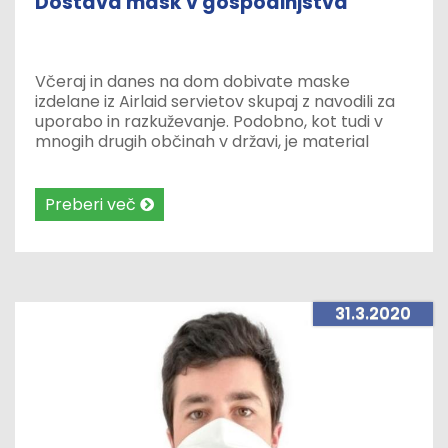
Dostava mask v gospodinjstva
Včeraj in danes na dom dobivate maske
izdelane iz Airlaid servietov skupaj z navodili za
uporabo in razkuževanje. Podobno, kot tudi v
mnogih drugih občinah v državi, je material
velikodušno podarilo podjetje iz Kranja, gasilci pa
so jih razdelili med občane.
Preberi več
31.3.2020