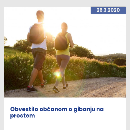
ZFU, 40/14 – ZIN-
B, 90/14, 91/15, 63/16, 69/17, 13/18 – ZJF-
26.3.2020
H, 36/19 in 66/19).
Obvestilo občanom o gibanju na
prostem