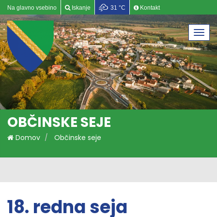
Na glavno vsebino
Iskanje
31 °C
Kontakt
Togg
navi
OBČINSKE SEJE
Domov
Občinske seje
18. redna seja