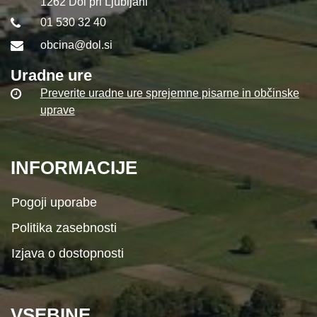
1262 Dol pri Ljubljani
01 530 32 40
obcina@dol.si
Uradne ure
Preverite uradne ure sprejemne pisarne in občinske
uprave
INFORMACIJE
Pogoji uporabe
Politika zasebnosti
Izjava o dostopnosti
VSEBINE