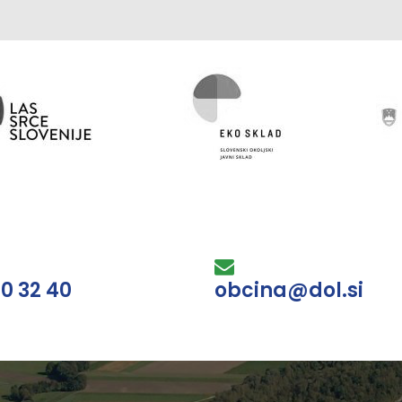
30 32 40
obcina@dol.si