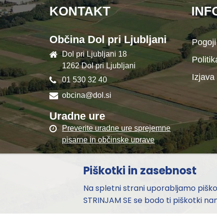
KONTAKT
INF
Občina Dol pri Ljubljani
Pogoji
Dol pri Ljubljani 18
Politi
1262 Dol pri Ljubljani
Izjava
01 530 32 40
obcina@dol.si
Uradne ure
Preverite uradne ure sprejemne
pisarne in občinske uprave
Piškotki in zasebnost
Na spletni strani uporabljamo piškotk
STRINJAM SE se bodo ti piškotki nam