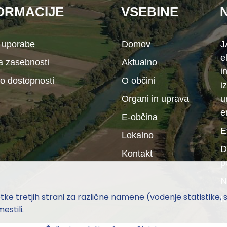
ORMACIJE
VSEBINE
 uporabe
Domov
J
e
ka zasebnosti
Aktualno
i
 o dostopnosti
O občini
i
Organi in uprava
u
e
E-občina
E
Lokalno
D
Kontakt
p
N
e tretjih strani za različne namene (vodenje statistike, soc
K
estili.