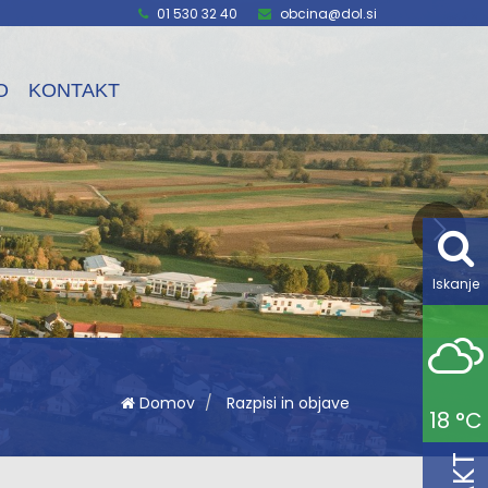
01 530 32 40
obcina@dol.si
O
KONTAKT
Iskanje
Domov
Razpisi in objave
18 °C