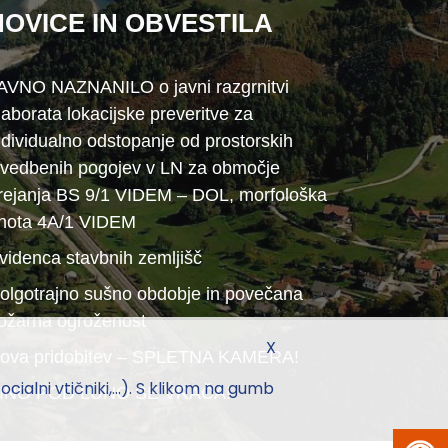
NOVICE IN OBVESTILA
AVNO NAZNANILO o javni razgrnitvi
laborata lokacijske preveritve za
ndividualno odstopanje od prostorskih
zvedbenih pogojev v LN za območje
rejanja BS 9/1 VIDEM – DOL, morfološka
nota 4A/1 VIDEM
videnca stavbnih zemljišč
olgotrajno sušno obdobje in povečana
ožarna ogroženost
X
ova pridobitev – SPLETNA KAMERA!
ialni vtičniki,...). S klikom na gumb
INO POD LUNO SE VRAČA!