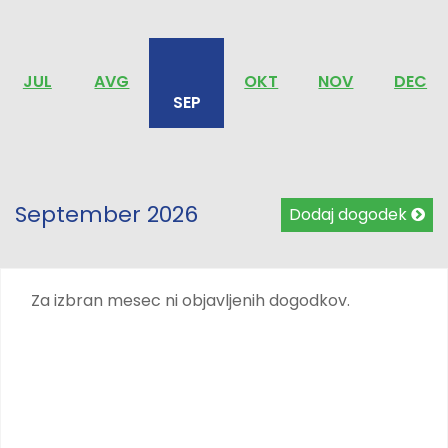
JUL
AVG
OKT
NOV
DEC
SEP
September 2026
Dodaj dogodek
Za izbran mesec ni objavljenih dogodkov.