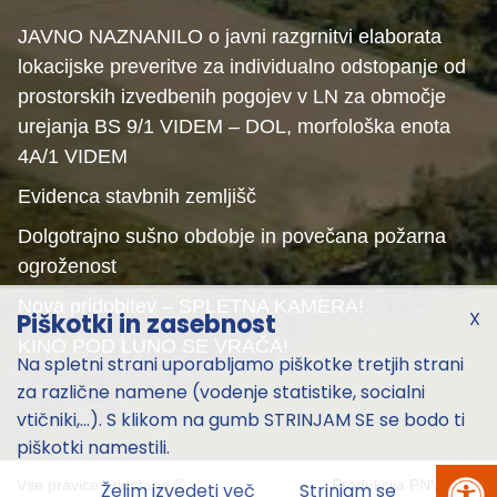
JAVNO NAZNANILO o javni razgrnitvi elaborata
lokacijske preveritve za individualno odstopanje od
prostorskih izvedbenih pogojev v LN za območje
urejanja BS 9/1 VIDEM – DOL, morfološka enota
4A/1 VIDEM
Evidenca stavbnih zemljišč
Dolgotrajno sušno obdobje in povečana požarna
ogroženost
Nova pridobitev – SPLETNA KAMERA!
X
Piškotki in zasebnost
KINO POD LUNO SE VRAČA!
Na spletni strani uporabljamo piškotke tretjih strani
za različne namene (vodenje statistike, socialni
vtičniki,...). S klikom na gumb STRINJAM SE se bodo ti
piškotki namestili.
Vse pravice pridržane ©
Produkcija
PNV
2026
Želim izvedeti več
Strinjam se