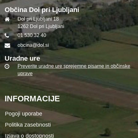
Občina Dol pri Ljubljani
Dol pri Ljubljani 18
1262 Dol pri Ljubljani
01 530 32 40
obcina@dol.si
Uradne ure
Preverite uradne ure sprejemne pisarne in občinske
uprave
INFORMACIJE
Pogoji uporabe
Politika zasebnosti
Izjava o dostopnosti