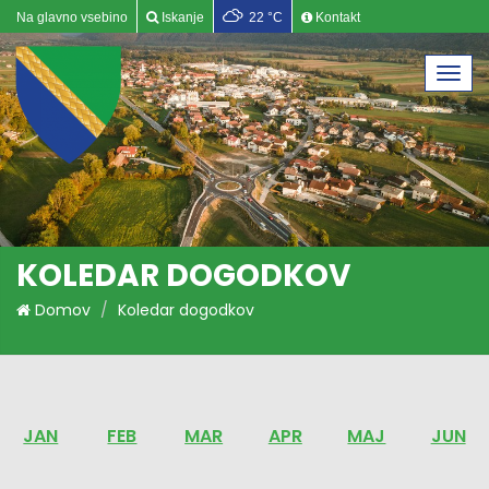
Na glavno vsebino
Iskanje
22 °C
Kontakt
Togg
navi
KOLEDAR DOGODKOV
Domov
Koledar dogodkov
JAN
FEB
MAR
APR
MAJ
JUN