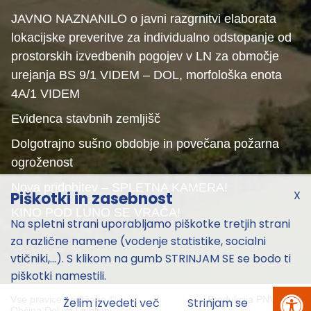
JAVNO NAZNANILO o javni razgrnitvi elaborata
lokacijske preveritve za individualno odstopanje od
prostorskih izvedbenih pogojev v LN za območje
urejanja BS 9/1 VIDEM – DOL, morfološka enota
4A/1 VIDEM
Evidenca stavbnih zemljišč
Dolgotrajno sušno obdobje in povečana požarna
ogroženost
Nova pridobitev – SPLETNA KAMERA!
X
Piškotki in zasebnost
KINO POD LUNO SE VRAČA!
Na spletni strani uporabljamo piškotke tretjih strani
za različne namene (vodenje statistike, socialni
vtičniki,...). S klikom na gumb STRINJAM SE se bodo ti
piškotki namestili.
Vse pravice pridržane ©
Produkcija
PNV
2026
Želim izvedeti več
Strinjam se
Občina Dol pri Ljubljani