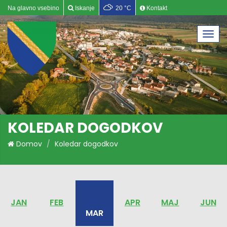
Na glavno vsebino
Iskanje
20 °C
Kontakt
Togg
navi
KOLEDAR DOGODKOV
Domov
Koledar dogodkov
JAN
FEB
APR
MAJ
JUN
MAR