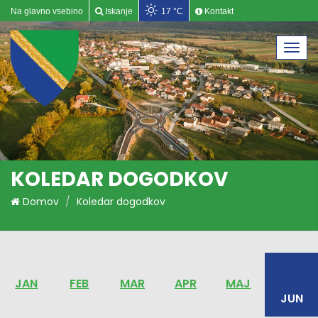
Na glavno vsebino
Iskanje
17 °C
Kontakt
Togg
navi
KOLEDAR DOGODKOV
Domov
Koledar dogodkov
JAN
FEB
MAR
APR
MAJ
JUN