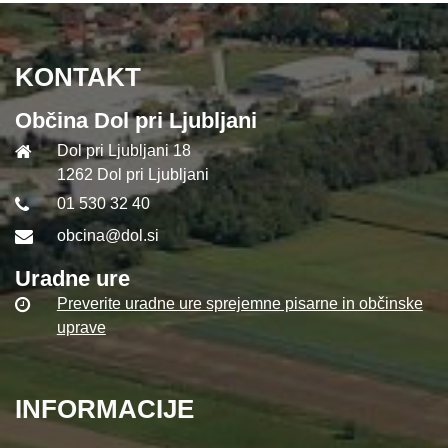
KONTAKT
Občina Dol pri Ljubljani
Dol pri Ljubljani 18
1262 Dol pri Ljubljani
01 530 32 40
obcina@dol.si
Uradne ure
Preverite uradne ure sprejemne pisarne in občinske
uprave
INFORMACIJE