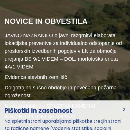
NOVICE IN OBVESTILA
JAVNO NAZNANILO o javni razgrnitvi elaborata
lokacijske preveritve za individualno odstopanje od
prostorskih izvedbenih pogojev v LN za območje
urejanja BS 9/1 VIDEM – DOL, morfološka enota
4A/1 VIDEM
Evidenca stavbnih zemljišč
Dolgotrajno sušno obdobje in povečana požarna
ogroženost
Nova pridobitev – SPLETNA KAMERA!
X
Piškotki in zasebnost
KINO POD LUNO SE VRAČA!
Na spletni strani uporabljamo piškotke tretjih strani
za različne namene (vodenje statistike, socialni