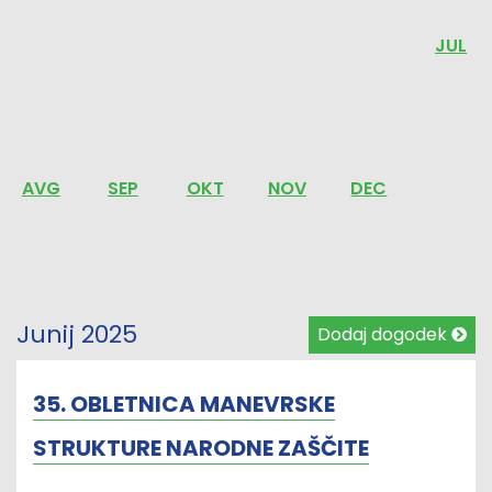
JUL
AVG
SEP
OKT
NOV
DEC
Junij 2025
Dodaj dogodek
35. OBLETNICA MANEVRSKE
STRUKTURE NARODNE ZAŠČITE