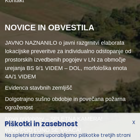
Kontakt
NOVICE IN OBVESTILA
JAVNO NAZNANILO o javni razgrnitvi elaborata
lokacijske preveritve za individualno odstopanje od
prostorskih izvedbenih pogojev v LN za območje
urejanja BS 9/1 VIDEM – DOL, morfološka enota
4A/1 VIDEM
Evidenca stavbnih zemljišč
Dolgotrajno sušno obdobje in povečana požarna
ogroženost
Nova pridobitev – SPLETNA KAMERA!
X
Piškotki in zasebnost
KINO POD LUNO SE VRAČA!
Na spletni strani uporabljamo piškotke tretjih strani