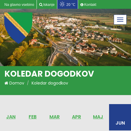
Na glavno vsebino
Iskanje
20 °C
Kontakt
Togg
navi
KOLEDAR DOGODKOV
Domov
Koledar dogodkov
JAN
FEB
MAR
APR
MAJ
JUN