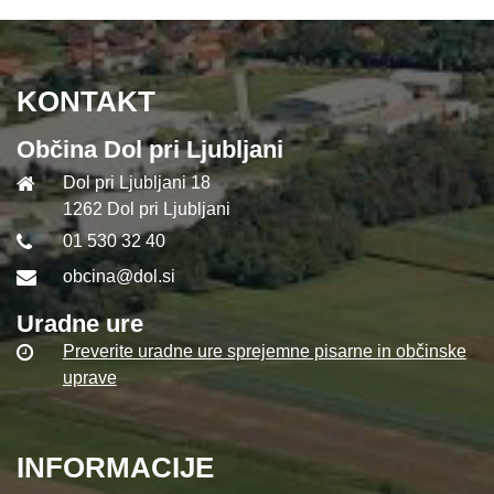
KONTAKT
Občina Dol pri Ljubljani
Dol pri Ljubljani 18
1262 Dol pri Ljubljani
01 530 32 40
obcina@dol.si
Uradne ure
Preverite uradne ure sprejemne pisarne in občinske
uprave
INFORMACIJE