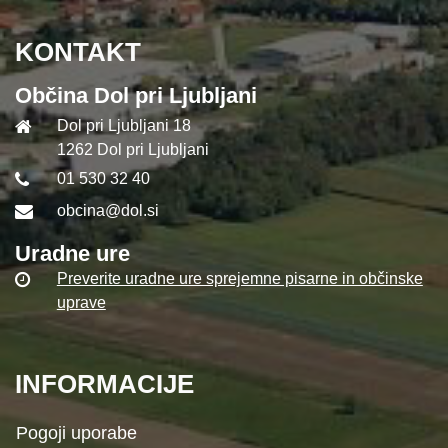
KONTAKT
Občina Dol pri Ljubljani
Dol pri Ljubljani 18
1262 Dol pri Ljubljani
01 530 32 40
obcina@dol.si
Uradne ure
Preverite uradne ure sprejemne pisarne in občinske
uprave
INFORMACIJE
Pogoji uporabe