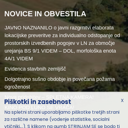
NOVICE IN OBVESTILA
JAVNO NAZNANILO o javni razgrnitvi elaborata
lokacijske preveritve za individualno odstopanje od
prostorskih izvedbenih pogojev v LN za območje
urejanja BS 9/1 VIDEM – DOL, morfološka enota
4A/1 VIDEM
Evidenca stavbnih zemljišč
Dolgotrajno sušno obdobje in povečana požarna
ogroženost
Nova pridobitev – SPLETNA KAMERA!
X
Piškotki in zasebnost
KINO POD LUNO SE VRAČA!
Na spletni strani uporabljamo piškotke tretjih strani
za različne namene (vodenje statistike, socialni
vtičniki,...). S klikom na gumb STRINJAM SE se bodo ti