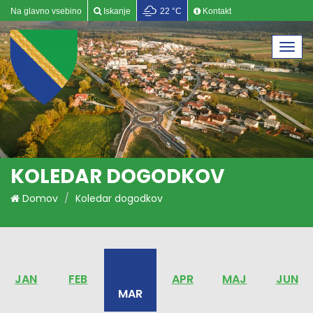
Na glavno vsebino
Iskanje
22 °C
Kontakt
Togg
navi
KOLEDAR DOGODKOV
Domov
Koledar dogodkov
JAN
FEB
APR
MAJ
JUN
MAR