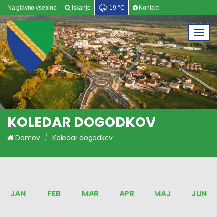
Na glavno vsebino
Iskanje
19 °C
Kontakt
Togg
navi
KOLEDAR DOGODKOV
Domov
Koledar dogodkov
JAN
FEB
MAR
APR
MAJ
JUN