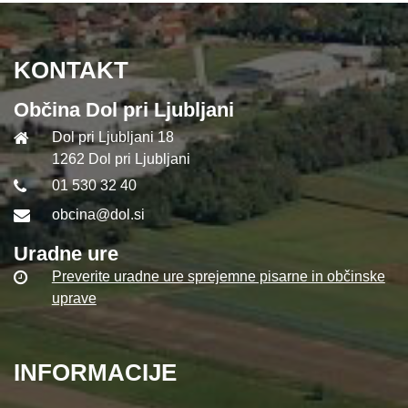
KONTAKT
Občina Dol pri Ljubljani
Dol pri Ljubljani 18
1262 Dol pri Ljubljani
01 530 32 40
obcina@dol.si
Uradne ure
Preverite uradne ure sprejemne pisarne in občinske
uprave
INFORMACIJE