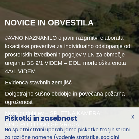
NOVICE IN OBVESTILA
JAVNO NAZNANILO o javni razgrnitvi elaborata
lokacijske preveritve za individualno odstopanje od
prostorskih izvedbenih pogojev v LN za območje
urejanja BS 9/1 VIDEM – DOL, morfološka enota
4A/1 VIDEM
Evidenca stavbnih zemljišč
Dolgotrajno sušno obdobje in povečana požarna
ogroženost
Nova pridobitev – SPLETNA KAMERA!
X
Piškotki in zasebnost
KINO POD LUNO SE VRAČA!
Na spletni strani uporabljamo piškotke tretjih strani
za različne namene (vodenje statistike, socialni