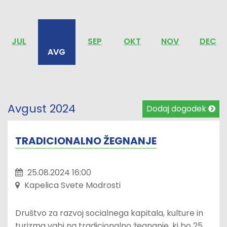
JUL
SEP
OKT
NOV
DEC
AVG
Avgust 2024
Dodaj dogodek
TRADICIONALNO ŽEGNANJE
25.08.2024 16:00
Kapelica Svete Modrosti
Društvo za razvoj socialnega kapitala, kulture in
turizma vabi na tradicionalno žegnanje, ki bo 25.