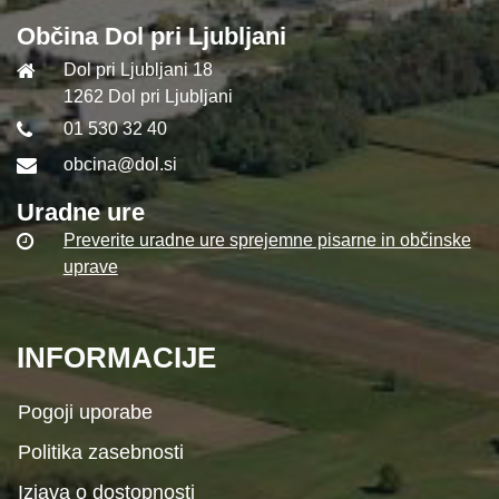
Občina Dol pri Ljubljani
Dol pri Ljubljani 18
1262 Dol pri Ljubljani
01 530 32 40
obcina@dol.si
Uradne ure
Preverite uradne ure sprejemne pisarne in občinske
uprave
INFORMACIJE
Pogoji uporabe
Politika zasebnosti
Izjava o dostopnosti