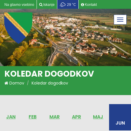
Na glavno vsebino
Iskanje
29 °C
Kontakt
Togg
navi
KOLEDAR DOGODKOV
Domov
Koledar dogodkov
JAN
FEB
MAR
APR
MAJ
JUN