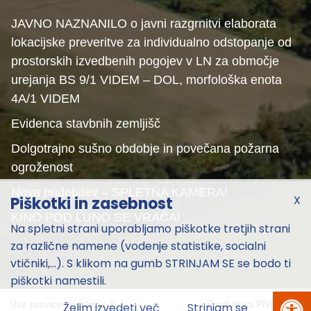
JAVNO NAZNANILO o javni razgrnitvi elaborata
lokacijske preveritve za individualno odstopanje od
prostorskih izvedbenih pogojev v LN za območje
urejanja BS 9/1 VIDEM – DOL, morfološka enota
4A/1 VIDEM
Evidenca stavbnih zemljišč
Dolgotrajno sušno obdobje in povečana požarna
ogroženost
Nova pridobitev – SPLETNA KAMERA!
X
Piškotki in zasebnost
KINO POD LUNO SE VRAČA!
Na spletni strani uporabljamo piškotke tretjih strani
za različne namene (vodenje statistike, socialni
vtičniki,...). S klikom na gumb STRINJAM SE se bodo ti
piškotki namestili.
Vse pravice pridržane ©
Produkcija
PNV
2026
Želim izvedeti več
Strinjam se