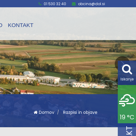
01 530 32 40
obcina@dol.si
O
KONTAKT
Iskanje
Domov
Razpisi in objave
19 °C