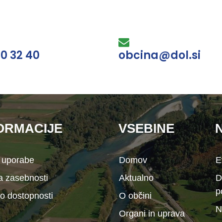
30 32 40
obcina@dol.si
ORMACIJE
VSEBINE
 uporabe
Domov
E
ka zasebnosti
Aktualno
D
p
 o dostopnosti
O občini
N
Organi in uprava