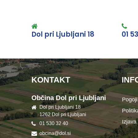
Dol pri Ljubljani 18
01 5
KONTAKT
INF
Občina Dol pri Ljubljani
Pogoji
Dol pri Ljubljani 18
Politi
1262 Dol pri Ljubljani
Izjava
01 530 32 40
obcina@dol.si