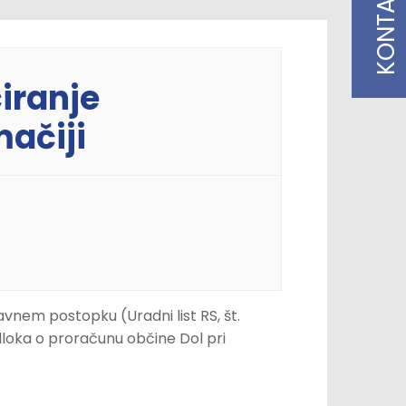
KONTAKT
iranje
ačiji
ravnem postopku (Uradni list RS, št.
Odloka o proračunu občine Dol pri