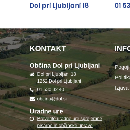
Dol pri Ljubljani 18
01 5
KONTAKT
INF
Občina Dol pri Ljubljani
Pogoji
Dol pri Ljubljani 18
Politi
1262 Dol pri Ljubljani
Izjava
01 530 32 40
obcina@dol.si
Uradne ure
Preverite uradne ure sprejemne
pisarne in občinske uprave