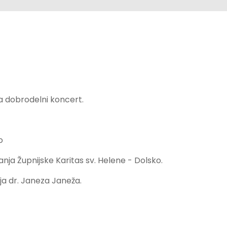
a dobrodelni koncert.
o
nja Župnijske Karitas sv. Helene - Dolsko.
ja dr. Janeza Janeža.