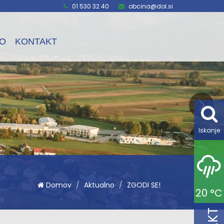
01 530 32 40
obcina@dol.si
O
KONTAKT
Iskanje
Domov
Aktualno
ZGODI SE!
20 °C