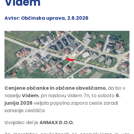
Videm
Avtor: Občinska uprava, 2.6.2026
Cenjene občanke in občane obveščamo
, da bo v
naselju
Videm
, pri naslovu Videm 7n, to soboto
6.
junija 2026
veljala popolna zapora ceste zaradi
sanacije cestišča.
Izvajalec del je
ANMAX D.O.O.