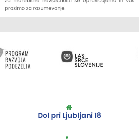
Za morebitne nevšečnosti se opravičujemo in vas
prosimo za razumevanje.
Dol pri Ljubljani 18