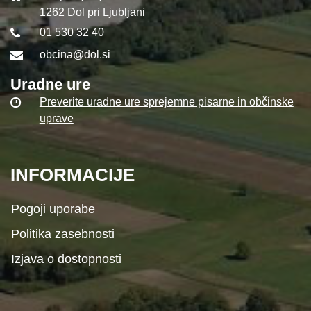
1262 Dol pri Ljubljani
01 530 32 40
obcina@dol.si
Uradne ure
Preverite uradne ure sprejemne pisarne in občinske
uprave
INFORMACIJE
Pogoji uporabe
Politika zasebnosti
Izjava o dostopnosti