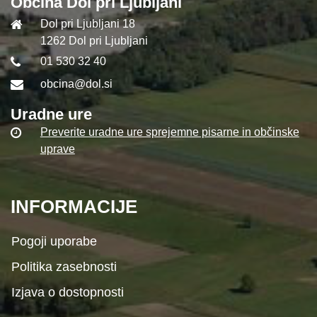
Občina Dol pri Ljubljani
Dol pri Ljubljani 18
1262 Dol pri Ljubljani
01 530 32 40
obcina@dol.si
Uradne ure
Preverite uradne ure sprejemne pisarne in občinske
uprave
INFORMACIJE
Pogoji uporabe
Politika zasebnosti
Izjava o dostopnosti