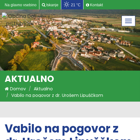
Na glavno vsebino
Iskanje
21 °C
Kontakt
Togg
navi
AKTUALNO
Domov
Aktualno
Vabilo na pogovor z dr. Urošem Lipuščkom
Vabilo na pogovor z