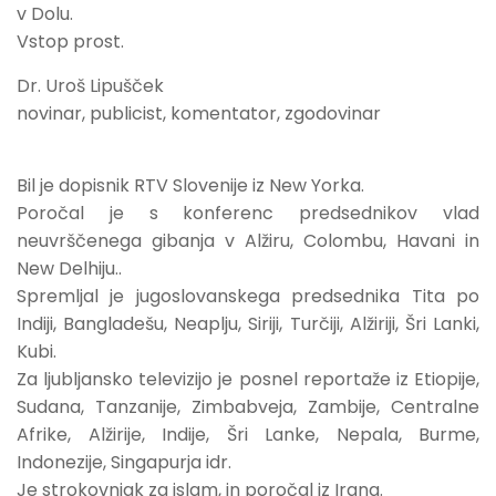
v Dolu.
Vstop prost.
Dr. Uroš Lipušček
novinar, publicist, komentator, zgodovinar
Bil je dopisnik RTV Slovenije iz New Yorka.
Poročal je s konferenc predsednikov vlad
neuvrščenega gibanja v Alžiru, Colombu, Havani in
New Delhiju..
Spremljal je jugoslovanskega predsednika Tita po
Indiji, Bangladešu, Neaplju, Siriji, Turčiji, Alžiriji, Šri Lanki,
Kubi.
Za ljubljansko televizijo je posnel reportaže iz Etiopije,
Sudana, Tanzanije, Zimbabveja, Zambije, Centralne
Afrike, Alžirije, Indije, Šri Lanke, Nepala, Burme,
Indonezije, Singapurja idr.
Je strokovnjak za islam, in poročal iz Irana.