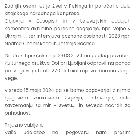
Zadnjih osem let je živel v Pekingu in poročal o delu
kitajskega narodnega kongresa.
Objavlja v časopisih in v televizijskih oddajah
komentira aktualno politično dogajanje, npr. vojno v
Ukrajini ….. ter intervjuva poznane osebnosti, 2023 npr,
Noama Chomskega in Jeffreja Sachsa.
Dr. Uroš Lipušček se je 23.03.2024 na podlagi povabila
Kulturnega društva Dol pri Ljubljani odpravil na pohod
po Vegovi poti ob 270. letnici rojstva barona Jurija
Vege,
V sredo 15.maja 2024 pa se bomo pogovarjali z njim o
njegovem zanimivem življenju, potovanjih, delu,
zavzemanju za mir v svetu..… in seveda načrtih za
prihodnost.
Prijazno vabljeni.
Vašo udeležbo na pogovoru nam prosim