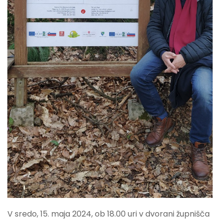
V sredo, 15. maja 2024, ob 18.00 uri v dvorani župnišča