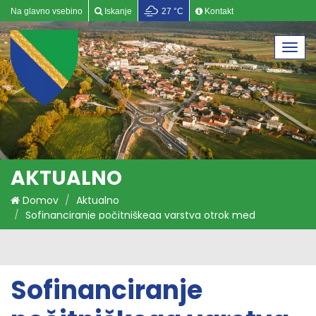
Na glavno vsebino
Iskanje
27 °C
Kontakt
Togg
navi
AKTUALNO
Domov
Aktualno
Sofinanciranje počitniškega varstva otrok med
poletnimi počitnicami 2026
Sofinanciranje