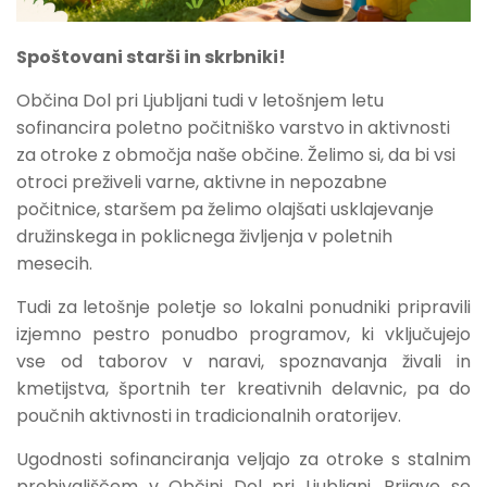
Spoštovani starši in skrbniki!
Občina Dol pri Ljubljani tudi v letošnjem letu
sofinancira poletno počitniško varstvo in aktivnosti
za otroke z območja naše občine. Želimo si, da bi vsi
otroci preživeli varne, aktivne in nepozabne
počitnice, staršem pa želimo olajšati usklajevanje
družinskega in poklicnega življenja v poletnih
mesecih.
Tudi za letošnje poletje so lokalni ponudniki pripravili
izjemno pestro ponudbo programov, ki vključujejo
vse od taborov v naravi, spoznavanja živali in
kmetijstva, športnih ter kreativnih delavnic, pa do
poučnih aktivnosti in tradicionalnih oratorijev.
Ugodnosti sofinanciranja veljajo za otroke s stalnim
prebivališčem v Občini Dol pri Ljubljani. Prijave se