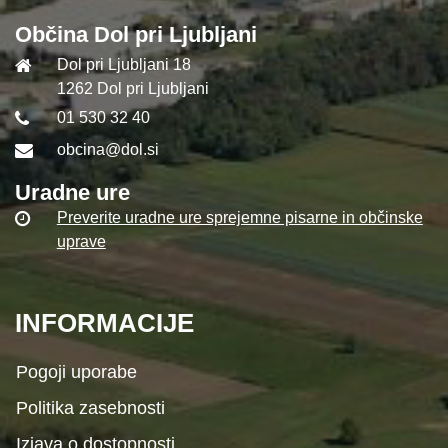
Občina Dol pri Ljubljani
Dol pri Ljubljani 18
1262 Dol pri Ljubljani
01 530 32 40
obcina@dol.si
Uradne ure
Preverite uradne ure sprejemne pisarne in občinske
uprave
INFORMACIJE
Pogoji uporabe
Politika zasebnosti
Izjava o dostopnosti