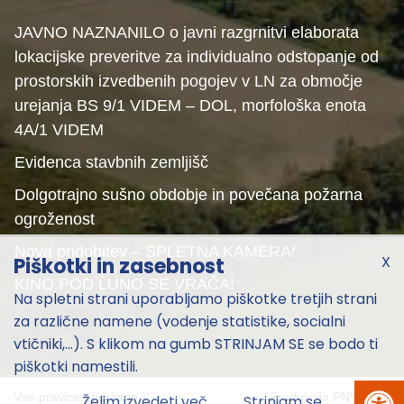
JAVNO NAZNANILO o javni razgrnitvi elaborata
lokacijske preveritve za individualno odstopanje od
prostorskih izvedbenih pogojev v LN za območje
urejanja BS 9/1 VIDEM – DOL, morfološka enota
4A/1 VIDEM
Evidenca stavbnih zemljišč
Dolgotrajno sušno obdobje in povečana požarna
ogroženost
Nova pridobitev – SPLETNA KAMERA!
X
Piškotki in zasebnost
KINO POD LUNO SE VRAČA!
Na spletni strani uporabljamo piškotke tretjih strani
za različne namene (vodenje statistike, socialni
vtičniki,...). S klikom na gumb STRINJAM SE se bodo ti
piškotki namestili.
Vse pravice pridržane ©
Produkcija
PNV
2026
Želim izvedeti več
Strinjam se