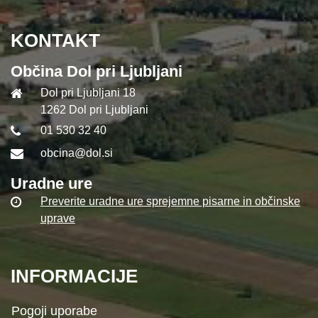
KONTAKT
Občina Dol pri Ljubljani
Dol pri Ljubljani 18
1262 Dol pri Ljubljani
01 530 32 40
obcina@dol.si
Uradne ure
Preverite uradne ure sprejemne pisarne in občinske
uprave
INFORMACIJE
Pogoji uporabe