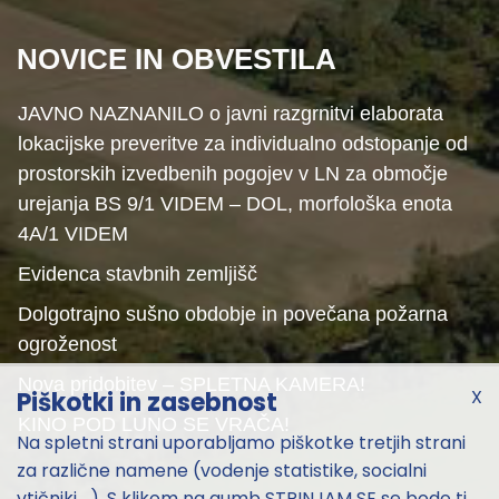
NOVICE IN OBVESTILA
JAVNO NAZNANILO o javni razgrnitvi elaborata
lokacijske preveritve za individualno odstopanje od
prostorskih izvedbenih pogojev v LN za območje
urejanja BS 9/1 VIDEM – DOL, morfološka enota
4A/1 VIDEM
Evidenca stavbnih zemljišč
Dolgotrajno sušno obdobje in povečana požarna
ogroženost
Nova pridobitev – SPLETNA KAMERA!
X
Piškotki in zasebnost
KINO POD LUNO SE VRAČA!
Na spletni strani uporabljamo piškotke tretjih strani
za različne namene (vodenje statistike, socialni
vtičniki,...). S klikom na gumb STRINJAM SE se bodo ti