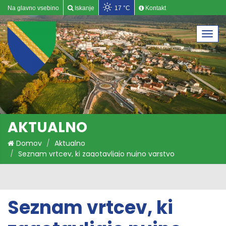
Na glavno vsebino
Iskanje
17 °C
Kontakt
Togg
navi
AKTUALNO
Domov
Aktualno
Seznam vrtcev, ki zagotavljajo nujno varstvo
Seznam vrtcev, ki