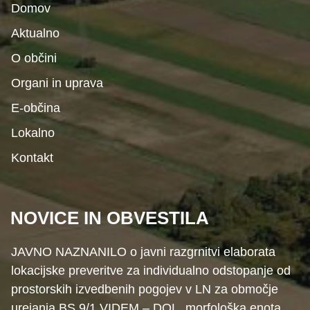
Domov
Aktualno
O občini
Organi in uprava
E-občina
Lokalno
Kontakt
NOVICE IN OBVESTILA
JAVNO NAZNANILO o javni razgrnitvi elaborata
lokacijske preveritve za individualno odstopanje od
prostorskih izvedbenih pogojev v LN za območje
urejanja BS 9/1 VIDEM – DOL, morfološka enota