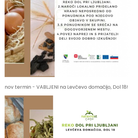
nov termin - VABLJENI na Levčevo domačijo, Dol 18!