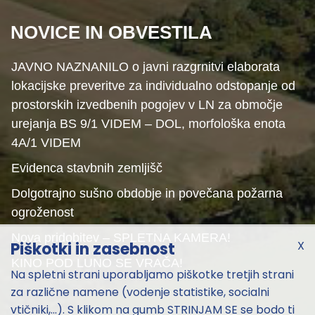
NOVICE IN OBVESTILA
JAVNO NAZNANILO o javni razgrnitvi elaborata
lokacijske preveritve za individualno odstopanje od
prostorskih izvedbenih pogojev v LN za območje
urejanja BS 9/1 VIDEM – DOL, morfološka enota
4A/1 VIDEM
Evidenca stavbnih zemljišč
Dolgotrajno sušno obdobje in povečana požarna
ogroženost
Nova pridobitev – SPLETNA KAMERA!
X
Piškotki in zasebnost
KINO POD LUNO SE VRAČA!
Na spletni strani uporabljamo piškotke tretjih strani
za različne namene (vodenje statistike, socialni
vtičniki,...). S klikom na gumb STRINJAM SE se bodo ti