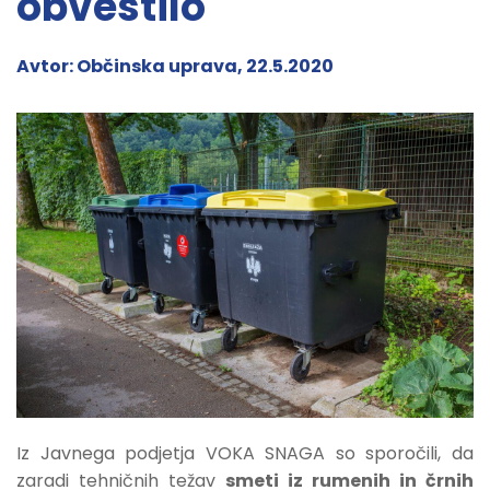
obvestilo
Avtor: Občinska uprava, 22.5.2020
Iz Javnega podjetja VOKA SNAGA so sporočili, da
zaradi tehničnih težav
smeti iz rumenih in črnih