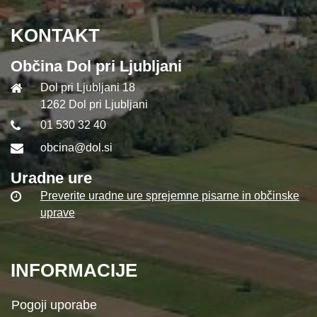
KONTAKT
Občina Dol pri Ljubljani
Dol pri Ljubljani 18
1262 Dol pri Ljubljani
01 530 32 40
obcina@dol.si
Uradne ure
Preverite uradne ure sprejemne pisarne in občinske
uprave
INFORMACIJE
Pogoji uporabe