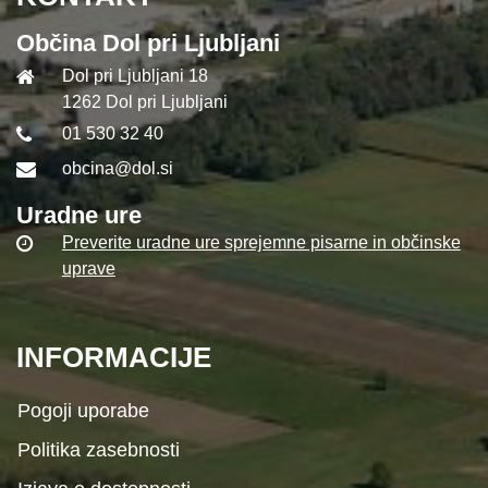
Občina Dol pri Ljubljani
Dol pri Ljubljani 18
1262 Dol pri Ljubljani
01 530 32 40
obcina@dol.si
Uradne ure
Preverite uradne ure sprejemne pisarne in občinske
uprave
INFORMACIJE
Pogoji uporabe
Politika zasebnosti