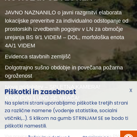
JAVNO NAZNANILO o javni razgrnitvi elaborata
lokacijske preveritve za individualno odstopanje od
prostorskih izvedbenih pogojev v LN za območje
urejanja BS 9/1 VIDEM – DOL, morfološka enota
4A/1 VIDEM
Evidenca stavbnih zemljišč
Dolgotrajno sušno obdobje in povečana požarna
ogroženost
Nova pridobitev – SPLETNA KAMERA!
X
Piškotki in zasebnost
KINO POD LUNO SE VRAČA!
Na spletni strani uporabljamo piškotke tretjih strani
za različne namene (vodenje statistike, socialni
vtičniki,...). S klikom na gumb STRINJAM SE se bodo ti
piškotki namestili.
Vse pravice pridržane ©
Produkcija
PNV
2026