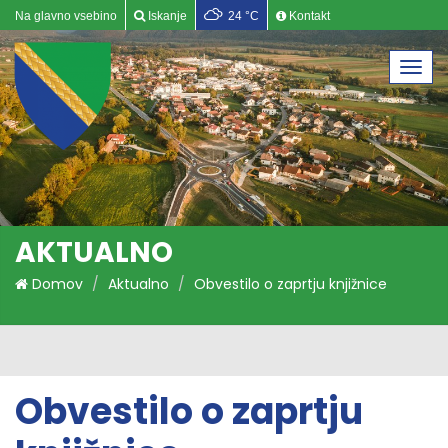
Na glavno vsebino
Iskanje
24 °C
Kontakt
Togg
navi
AKTUALNO
Domov
Aktualno
Obvestilo o zaprtju knjižnice
Obvestilo o zaprtju