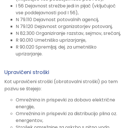
I 56 Dejavnost strežbe jedi in pijač (vključujoč
vse poddejavnosti pod I 56),
N 79.110 Dejavnost potovalnih agencij,
N 79.120 Dejavnost organizatorjev potovanj,
N 82.300 Organiziranje razstav, sejmov, srečanj,
R 90.010 Umetniško uprizarjanje,
R 90.020 Spremljaj. dej. za umetniško
uprizarjanje.
Upravičeni stroški
Kot upravičeni stroški (obratovalni stroški) po tem
pozivu se štejejo:
Omrežnina in prispevki za dobavo električne
energije,
Omrežnina in prispevki za distribucijo plina oz.
energentov,
Strošek omrežnine za oskrbo s pitno vodo,