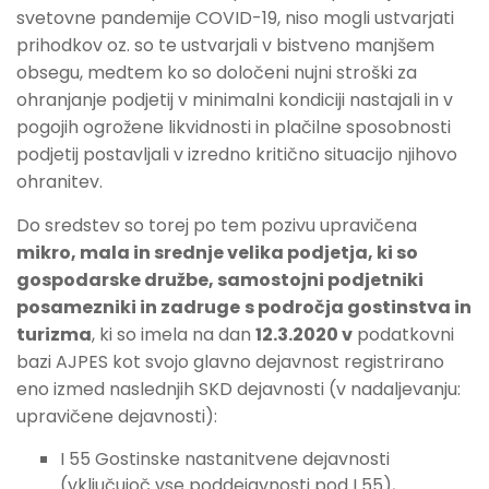
svetovne pandemije COVID-19, niso mogli ustvarjati
prihodkov oz. so te ustvarjali v bistveno manjšem
obsegu, medtem ko so določeni nujni stroški za
ohranjanje podjetij v minimalni kondiciji nastajali in v
pogojih ogrožene likvidnosti in plačilne sposobnosti
podjetij postavljali v izredno kritično situacijo njihovo
ohranitev.
Do sredstev so torej po tem pozivu upravičena
mikro, mala in srednje velika podjetja, ki so
gospodarske družbe, samostojni podjetniki
posamezniki in zadruge
s področja gostinstva in
turizma
, ki so imela na dan
12.3.2020 v
podatkovni
bazi AJPES kot svojo glavno dejavnost registrirano
eno izmed naslednjih SKD dejavnosti (v nadaljevanju:
upravičene dejavnosti):
I 55 Gostinske nastanitvene dejavnosti
(vključujoč vse poddejavnosti pod I 55),