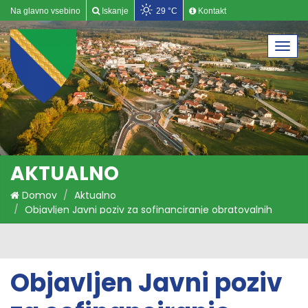
Na glavno vsebino
Iskanje
29 °C
Kontakt
Togg
navi
AKTUALNO
Domov
Aktualno
Objavljen Javni poziv za sofinanciranje obratovalnih
stroškov podjetjem v gostinstvu in turizmu v času
epidemije COVID-19/2
Objavljen Javni poziv