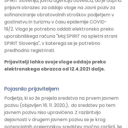
SPIRIT Slovenija, javna agencija obvešča, da je odprla
prijavni obrazec za oddajo vloge na Javni poziv za
sofinanciranje obratovalnih stroškov podjetjem v
gostinstvu in turizmu v času epidemije COVID-
19/2. Vlogo je potrebno oddati elektronsko preko
uporabniškega računa "Moj SPIRIT na spletni strani
SPIRIT Slovenija", v katerega se je potrebno
predhodno registrirati.
Prijavitelji lahko svoje vloge oddajo preko
elektronskega obrazca od 12.4.2021 dalje.
Pojasnilo prijaviteljem
Podjetja, ki so že prejela sredstva na prvem javnem
pozivu (objavljen 16. 11. 2020,), do sredstev po tem
javnem pozivu niso upravičena. Z razširitvijo
dejavnosti v drugem javnem pozivu se je krog
potencialnih prejemnikov sredstev močno razširil, še