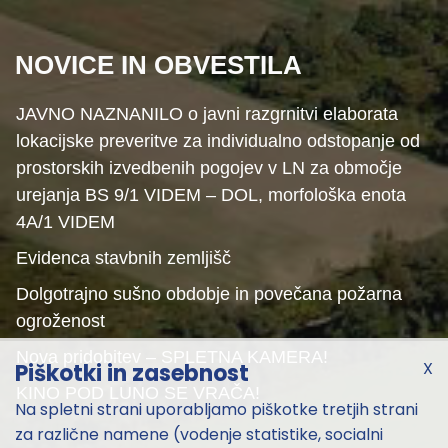
NOVICE IN OBVESTILA
JAVNO NAZNANILO o javni razgrnitvi elaborata
lokacijske preveritve za individualno odstopanje od
prostorskih izvedbenih pogojev v LN za območje
urejanja BS 9/1 VIDEM – DOL, morfološka enota
4A/1 VIDEM
Evidenca stavbnih zemljišč
Dolgotrajno sušno obdobje in povečana požarna
ogroženost
Nova pridobitev – SPLETNA KAMERA!
X
Piškotki in zasebnost
KINO POD LUNO SE VRAČA!
Na spletni strani uporabljamo piškotke tretjih strani
za različne namene (vodenje statistike, socialni