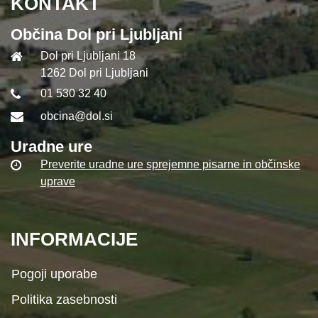
KONTAKT
Občina Dol pri Ljubljani
Dol pri Ljubljani 18
1262 Dol pri Ljubljani
01 530 32 40
obcina@dol.si
Uradne ure
Preverite uradne ure sprejemne pisarne in občinske
uprave
INFORMACIJE
Pogoji uporabe
Politika zasebnosti