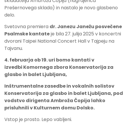
skladatelja Ambroža Čopija (nagrajenca
Prešernovega sklada) in nastalo je novo glasbeno
delo.
Svetovna premiera
dr. Janezu Janežu posvečene
Psalmske kantate
je bila 27. julija 2025 v koncertni
dvorani Taipei National Concert Hall v Tajpeju na
Tajvanu.
4. februarja ob 19. uri bomo kantati v
izvedbi Komornega zbora Konservatorija za
glasbo in balet Ljubljana,
Inštrumentalne zasedbe in vokalnih solistov
Konservatorija za glasbo in balet Ljubljana, pod
vodstvo dirigenta Ambroža Čopija lahko
prisluhnili v Kulturnem domu Dolsko.
Vstop je prosto. Lepo vabljeni.