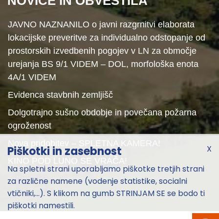
NOVICE IN OBVESTILA
JAVNO NAZNANILO o javni razgrnitvi elaborata
lokacijske preveritve za individualno odstopanje od
prostorskih izvedbenih pogojev v LN za območje
urejanja BS 9/1 VIDEM – DOL, morfološka enota
4A/1 VIDEM
Evidenca stavbnih zemljišč
Dolgotrajno sušno obdobje in povečana požarna
ogroženost
Nova pridobitev – SPLETNA KAMERA!
X
Piškotki in zasebnost
KINO POD LUNO SE VRAČA!
Na spletni strani uporabljamo piškotke tretjih strani
za različne namene (vodenje statistike, socialni
vtičniki,...). S klikom na gumb STRINJAM SE se bodo ti
piškotki namestili.