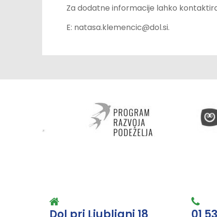
Za dodatne informacije lahko kontaktira
E: natasa.klemencic@dol.si.
Dol pri Ljubljani 18
01 5