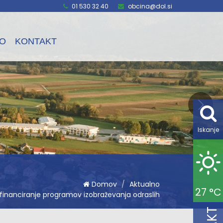
01 530 32 40
obcina@dol.si
O
KONTAKT
Iskanje
Domov
Aktualno
27 °C
ofinanciranje programov izobraževanja odraslih