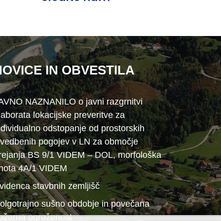
NOVICE IN OBVESTILA
AVNO NAZNANILO o javni razgrnitvi
laborata lokacijske preveritve za
ndividualno odstopanje od prostorskih
zvedbenih pogojev v LN za območje
rejanja BS 9/1 VIDEM – DOL, morfološka
nota 4A/1 VIDEM
videnca stavbnih zemljišč
olgotrajno sušno obdobje in povečana
ožarna ogroženost