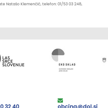
te Natašo Klemenčič, telefon: 01/53 03 248,
30 32 40
obcina@dol.si