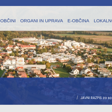
 OBČINI
ORGANI IN UPRAVA
E-OBČINA
LOKALN
JAVNI RAZPIS za s