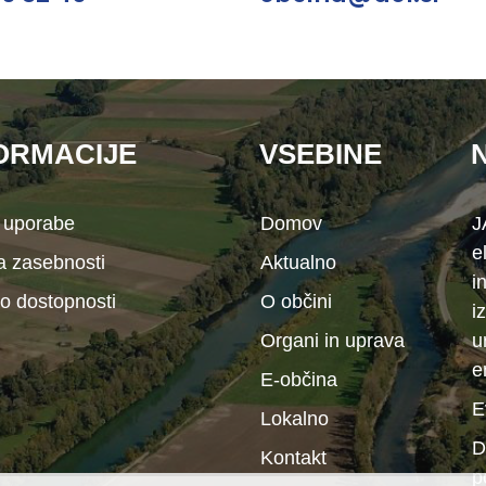
ORMACIJE
VSEBINE
 uporabe
Domov
J
e
ka zasebnosti
Aktualno
i
 o dostopnosti
O občini
i
Organi in uprava
u
e
E-občina
E
Lokalno
D
Kontakt
p