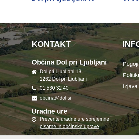
KONTAKT
INF
Občina Dol pri Ljubljani
Pogoji
Dol pri Ljubljani 18
Politi
1262 Dol pri Ljubljani
Izjava
01 530 32 40
obcina@dol.si
Uradne ure
Preverite uradne ure sprejemne
pisarne in občinske uprave