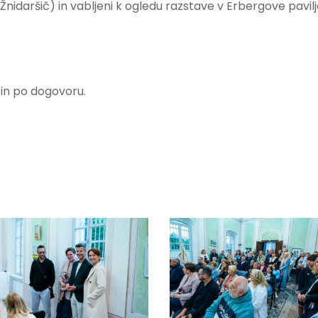
 Žnidaršič) in vabljeni k ogledu razstave v Erbergove pavil
e in po dogovoru.