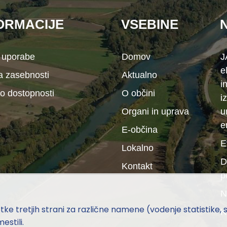
ORMACIJE
VSEBINE
 uporabe
Domov
J
e
ka zasebnosti
Aktualno
i
 o dostopnosti
O občini
i
Organi in uprava
u
e
E-občina
E
Lokalno
D
Kontakt
p
N
e tretjih strani za različne namene (vodenje statistike, soc
K
estili.