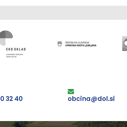
30 32 40
obcina@dol.si