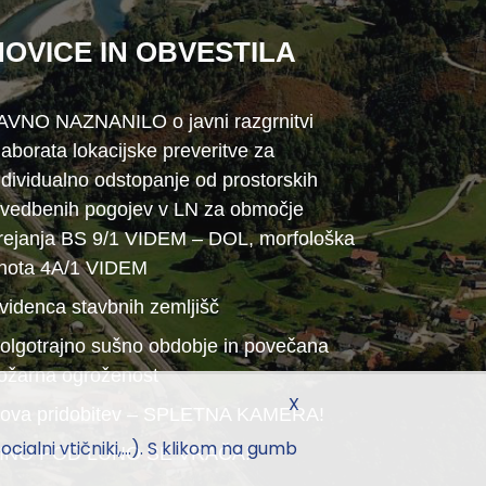
NOVICE IN OBVESTILA
AVNO NAZNANILO o javni razgrnitvi
laborata lokacijske preveritve za
ndividualno odstopanje od prostorskih
zvedbenih pogojev v LN za območje
rejanja BS 9/1 VIDEM – DOL, morfološka
nota 4A/1 VIDEM
videnca stavbnih zemljišč
olgotrajno sušno obdobje in povečana
ožarna ogroženost
X
ova pridobitev – SPLETNA KAMERA!
ialni vtičniki,...). S klikom na gumb
INO POD LUNO SE VRAČA!