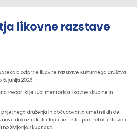
tja likovne razstave
potekalo odprtje likovne razstave Kulturnega društva
 5. junija 2026.
a Pečar, ki je tudi mentorica likovne skupine in
, prijetnega druženja in občudovanja umetniških del.
je znova dokazal, kako lepo se lahko prepletata likovna
no življenje skupnosti.