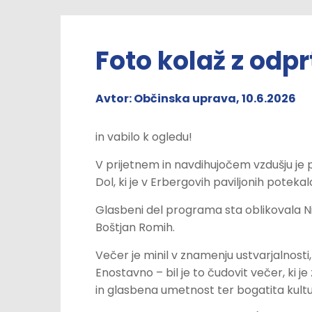
Foto kolaž z odpr
Avtor: Občinska uprava, 10.6.2026
in vabilo k ogledu!
V prijetnem in navdihujočem vzdušju je 
Dol, ki je v Erbergovih paviljonih potekalo
Glasbeni del programa sta oblikovala Nin
Boštjan Romih.
Večer je minil v znamenju ustvarjalnosti
Enostavno – bil je to čudovit večer, ki 
in glasbena umetnost ter bogatita kultur