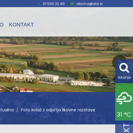
01 530 32 40
obcina@dol.si
O
KONTAKT
Iskanje
ktualno
Foto kolaž z odprtja likovne razstave
31 °C