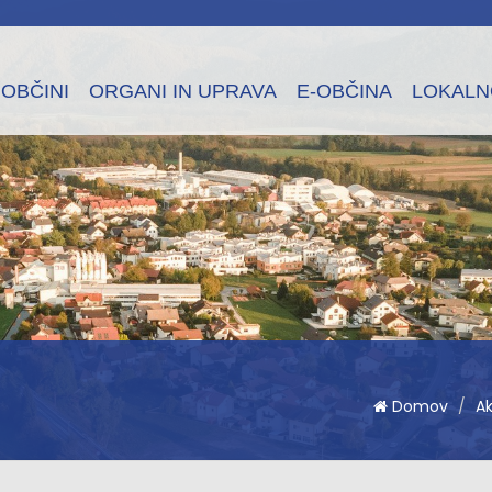
 OBČINI
ORGANI IN UPRAVA
E-OBČINA
LOKALN
Domov
A