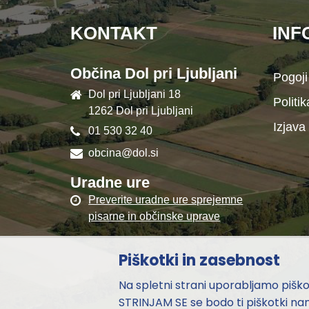
KONTAKT
INF
Občina Dol pri Ljubljani
Pogoji
Dol pri Ljubljani 18
Politi
1262 Dol pri Ljubljani
Izjava
01 530 32 40
obcina@dol.si
Uradne ure
Preverite uradne ure sprejemne
pisarne in občinske uprave
Piškotki in zasebnost
Na spletni strani uporabljamo piškotk
STRINJAM SE se bodo ti piškotki nam