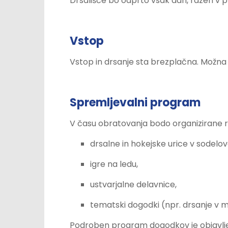
Drsališče bo odprto vsak dan, razen v
Vstop
Vstop in drsanje sta brezplačna. Možna j
Spremljevalni program
V času obratovanja bodo organizirane r
drsalne in hokejske urice v sodelova
igre na ledu,
ustvarjalne delavnice,
tematski dogodki (npr. drsanje v m
Podroben program dogodkov je objavlje