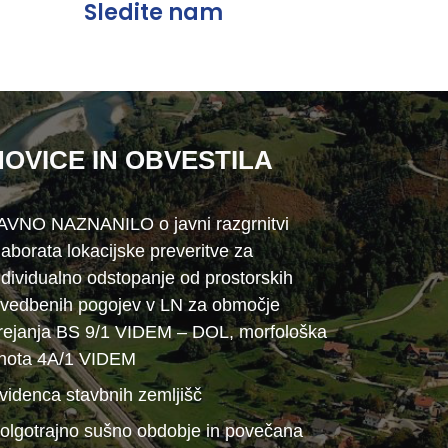
Sledite nam
NOVICE IN OBVESTILA
AVNO NAZNANILO o javni razgrnitvi
laborata lokacijske preveritve za
ndividualno odstopanje od prostorskih
zvedbenih pogojev v LN za območje
rejanja BS 9/1 VIDEM – DOL, morfološka
nota 4A/1 VIDEM
videnca stavbnih zemljišč
olgotrajno sušno obdobje in povečana