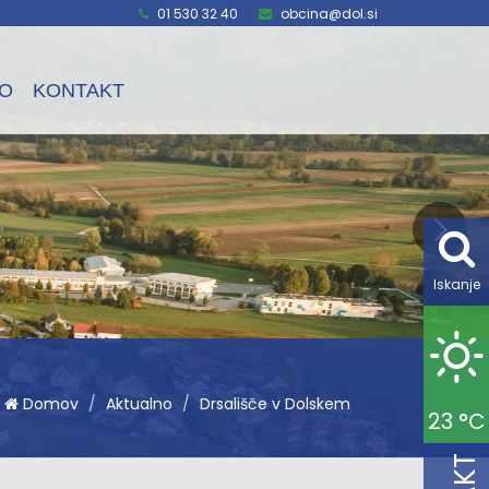
01 530 32 40
obcina@dol.si
O
KONTAKT
Iskanje
Domov
Aktualno
Drsališče v Dolskem
23 °C