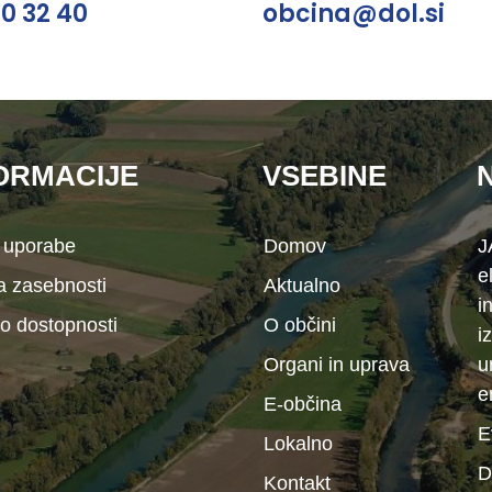
30 32 40
obcina@dol.si
ORMACIJE
VSEBINE
 uporabe
Domov
J
e
ka zasebnosti
Aktualno
i
 o dostopnosti
O občini
i
Organi in uprava
u
e
E-občina
E
Lokalno
D
Kontakt