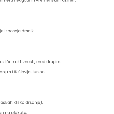
 primeru neugodnih vremenskih razmer.
e izposoja drsalk.
azlične aktivnosti, med drugim:
nju s HK Slavija Junior,
askah, disko drsanje).
n na plakatu.