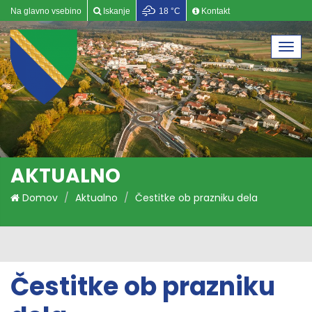
Na glavno vsebino
Iskanje
18 °C
Kontakt
Togg
navi
AKTUALNO
Domov
Aktualno
Čestitke ob prazniku dela
Čestitke ob prazniku