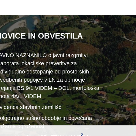
NOVICE IN OBVESTILA
AVNO NAZNANILO o javni razgrnitvi
laborata lokacijske preveritve za
ndividualno odstopanje od prostorskih
zvedbenih pogojev v LN za območje
rejanja BS 9/1 VIDEM – DOL, morfološka
nota 4A/1 VIDEM
videnca stavbnih zemljišč
olgotrajno sušno obdobje in povečana
ožarna ogroženost
X