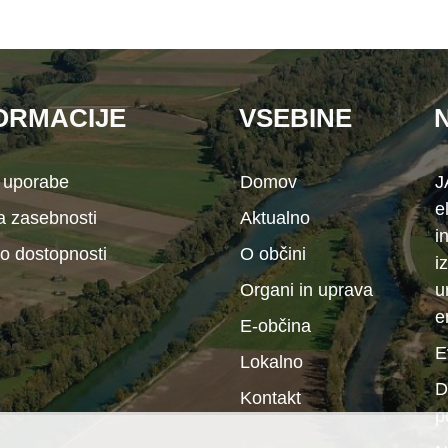
ORMACIJE
VSEBINE
 uporabe
Domov
J
e
ka zasebnosti
Aktualno
i
 o dostopnosti
O občini
i
Organi in uprava
u
e
E-občina
E
Lokalno
D
Kontakt
p