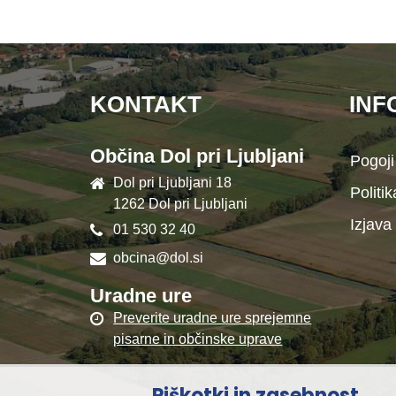
KONTAKT
INF
Občina Dol pri Ljubljani
Pogoji
Dol pri Ljubljani 18
Politi
1262 Dol pri Ljubljani
Izjava
01 530 32 40
obcina@dol.si
Uradne ure
Preverite uradne ure sprejemne
pisarne in občinske uprave
Piškotki in zasebnost