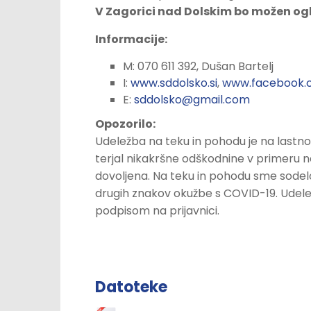
V Zagorici nad Dolskim bo možen ogl
Informacije:
M: 070 611 392, Dušan Bartelj
I:
www.sddolsko.si
,
www.facebook.
E:
sddolsko@gmail.com
Opozorilo:
Udeležba na teku in pohodu je na lastno
terjal nikakršne odškodnine v primeru n
dovoljena. Na teku in pohodu sme sodelov
drugih znakov okužbe s COVID-19. Udelež
podpisom na prijavnici.
Datoteke