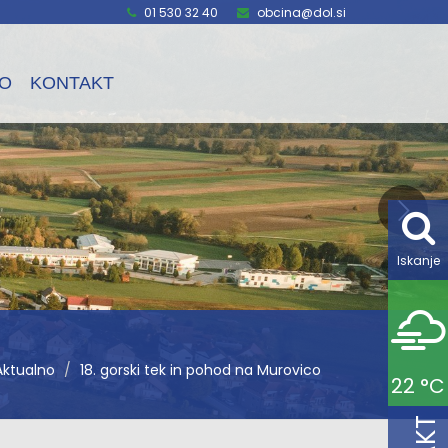
01 530 32 40
obcina@dol.si
O
KONTAKT
Iskanje
Aktualno
18. gorski tek in pohod na Murovico
22 °C