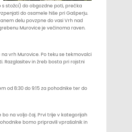
 s stožci) do obgozdne poti, prečka
vzpenjati do osamele hiše pri Gašperju.
iranem delu povzpne do vasi Vrh nad
a grebenu Murovice je večinoma raven.
 na vrh Murovice. Po teku se tekmovalci
i. Razglasitev in žreb bosta pri rojstni
em od 8:30 do 9:15 za pohodnike ter do
o na voljo čaj. Prvi trije v kategorijah
ohodnike bomo pripravili vprašalnik in