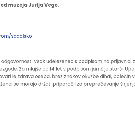
ed muzeja Jurija Vege.
com/sddolsko
 odgovornost. Vsak udeleženec s podpisom na prijavnici z
ezgode. Za mlajše od 14 let s podpisom jamčijo starši. U
ati le zdrava oseba, brez znakov okužbe dihal, bolečin v m
enci se morajo držati priporočil za preprečevanje širjenj