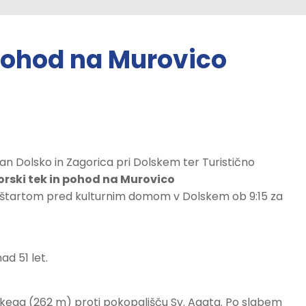
n pohod na Murovico
tizan Dolsko in Zagorica pri Dolskem ter Turistično
gorski tek in pohod na Murovico
s štartom pred kulturnim domom v Dolskem ob 9:15 za
ad 51 let.
lskega (262 m) proti pokopališču Sv. Agata. Po slabem