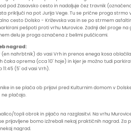
hod pod Zasavsko cesto in nadaljuje čez travnik (označeno
ta priključi na pot Jurija Vege. Tu se prične proga strmo 
lno cesto Dolsko - Križevska vas in se po strmem asfalt
arkirani pešpoti proti vrhu Murovice. Zadnji del proge n
dnem delu je proga označena z belimi puščicami.
reb nagrad:
en nahrbtnik) do vasi Vrh in prenos enega kosa oblačila
jih čaka oprema (cca 10' hoje) in kjer je možno tudi parkirat
 11:45 (5' od vasi Vrh).
nike in se plača ob prijavi pred Kulturnim domom v Dolsk
e ne plačajo.
lico/topli obrok in pijačo na razglasitvi. Na vrhu Murovice b
e prijavljene bomo izžrebali nekaj praktičnih nagrad. Za p
 nekaj nagrad.