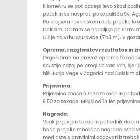
kilometru se pot odcepi levo skozi pod
potok in se nasproti pokopališča Sv. Aga
Po krajšem ravninskem delu prečka loka
Dolskim. Od tam se nadaljuje po strmi m
Cilj je na vrhu Murovice (743 m). V goz
Oprema, razglasitev rezultatov in ž
Organiziran bo prevoz opreme tekačev (
spustijo nazaj po progi do vasi Vrh, kjer 
hiši Jurija Vege v Zagorici nad Dolskim ob
Prijavnina:
Prijavnina znaša 5 € za tekače in pohod
9:50 za tekače. Mlajši od 14 let prijavnin
Nagrade:
Vsak prijavljen tekač in pohodnik dobi ma
bodo prejeli simbolične nagrade. Med vs
med tiste s pravilnimi odgovori izžrebali