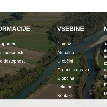
ORMACIJE
VSEBINE
 uporabe
Domov
J
e
ka zasebnosti
Aktualno
i
 o dostopnosti
O občini
i
Organi in uprava
u
e
E-občina
E
Lokalno
D
Kontakt
p