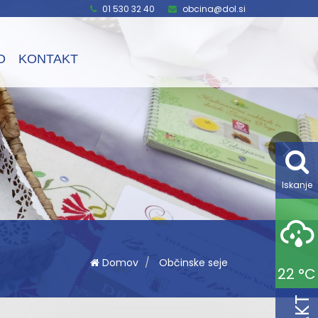
01 530 32 40
obcina@dol.si
O
KONTAKT
Iskanje
Domov
Občinske seje
22 °C