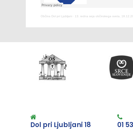
Občina Dol pri Ljubljani
·
13. redna seja občinskega sveta, 18.12.
Dol pri Ljubljani 18
01 5