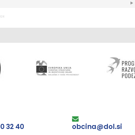
2024
30 32 40
obcina@dol.si