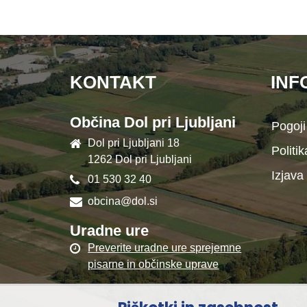
KONTAKT
INF
Občina Dol pri Ljubljani
Pogoji
Dol pri Ljubljani 18
Politi
1262 Dol pri Ljubljani
Izjava
01 530 32 40
obcina@dol.si
Uradne ure
Preverite uradne ure sprejemne
pisarne in občinske uprave