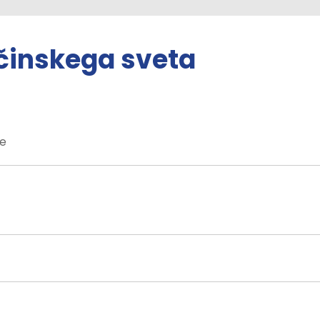
bčinskega sveta
je