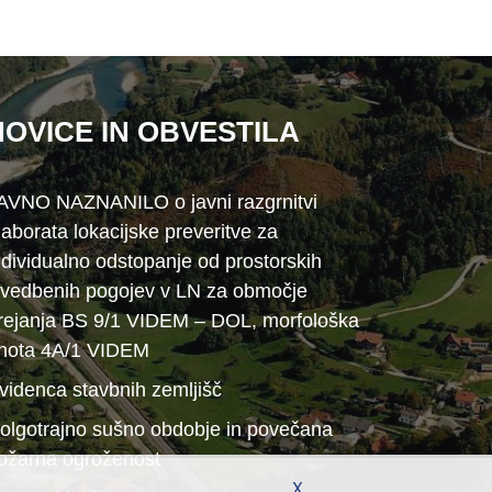
NOVICE IN OBVESTILA
AVNO NAZNANILO o javni razgrnitvi
laborata lokacijske preveritve za
ndividualno odstopanje od prostorskih
zvedbenih pogojev v LN za območje
rejanja BS 9/1 VIDEM – DOL, morfološka
nota 4A/1 VIDEM
videnca stavbnih zemljišč
olgotrajno sušno obdobje in povečana
ožarna ogroženost
X